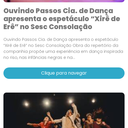
Ouvindo Passos Cia. de Dança
apresenta o espetáculo “Xirê de
Erê” no Sesc Consolação
Ouvindo Passos Cia. de Dança apresenta o espetáculo
“Xirê de Erê” no Sesc Consolação Obra do repertório da
companhia propõe uma experiência em dança inspirada
no riso, nas infâncias negras e na...
Clique para navegar