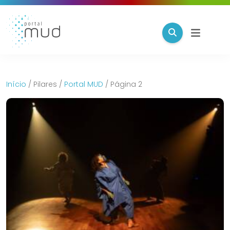
Início
/
Pilares
/
Portal MUD
/
Página 2