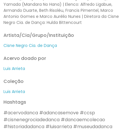
Yamada (Mandara No Hana) | Elenco: Alfredo Ligabue,
Armando Duarte, Beth Risoléu, Francis Pimentel, Marco
Antonio Gomes e Marco Aurélio Nunes | Diretora da Cisne
Negro Cia. de Dança: Hulda Bittencourt
Artista/Cia/Grupo/Instituição
Cisne Negro Cia. de Dança
Acervo doado por
Luis Arrieta
Coleção
Luis Arrieta
Hashtags
#acervodanca
#adancasemove
#ccsp
#cisnenegrociadedanca
#dancaemcolecao
#historiadadanca
#luisarrieta
#museudadanca