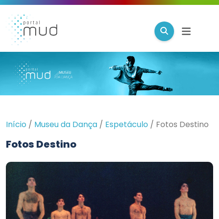
Início
/
Museu da Dança
/
Espetáculo
/
Fotos Destino
Fotos Destino