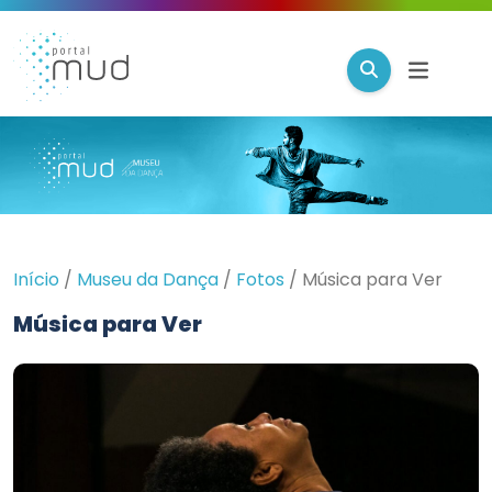
Início
/
Museu da Dança
/
Fotos
/
Música para Ver
Música para Ver