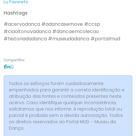
Lu Favoreto
Hashtags
#acervodanca
#adancasemove
#ccsp
#ciaoitonovadanca
#dancaemcolecao
#historiadadanca
#museudadanca
#portalmud
Compartilhe:
Todos os esforços foram cuidadosamente
empenhados para garantir a correta identificação e
atribuição das fontes e conteúdos presentes neste
acervo. Caso identifique qualquer inconsistência,
solicitamos que nos informe. A reprodução total ou
parcial é proibida sem a devida autorização. Todos
os direitos reservados ao Portal MUD – Museu da
Dança.