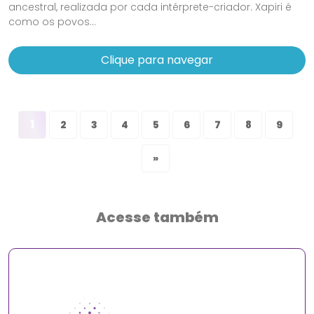
ancestral, realizada por cada intérprete-criador. Xapiri é
como os povos...
Clique para navegar
1
2
3
4
5
6
7
8
9
»
Acesse também