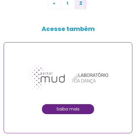
2
«
1
Acesse também
Saiba mais