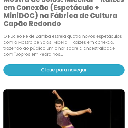
em Conexão (Espetáculo +
MiniDOC) na Fábrica de Cultura
Capão Redondo
O Núcleo Pé de Zamba estreia quatro novos espetáculos
com a Mostra de Solos: Micelial - Raízes em conexão,
trazendo ao público um olhar sobre a ancestralidade
com "Sopros em Pedra nos...
Clique para navegar