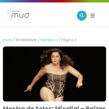
Início
/
Modalidade
/
Flamenco
/
Página 2
Mostra de Solos: Micelial – Raízes