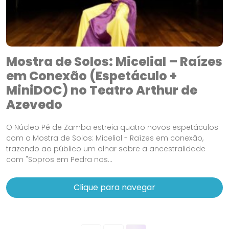
Mostra de Solos: Micelial – Raízes
em Conexão (Espetáculo +
MiniDOC) no Teatro Arthur de
Azevedo
O Núcleo Pé de Zamba estreia quatro novos espetáculos
com a Mostra de Solos: Micelial - Raízes em conexão,
trazendo ao público um olhar sobre a ancestralidade
com "Sopros em Pedra nos...
Clique para navegar