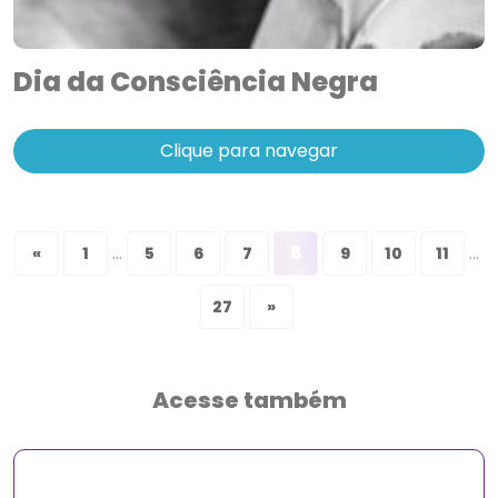
Dia da Consciência Negra
Clique para navegar
...
8
...
«
1
5
6
7
9
10
11
27
»
Acesse também