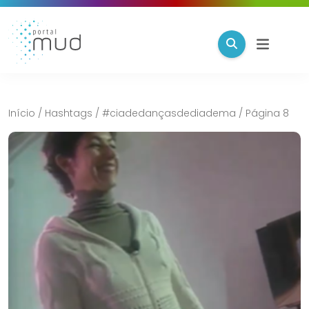
Início
/
Hashtags
/
#ciadedançasdediadema
/
Página 8