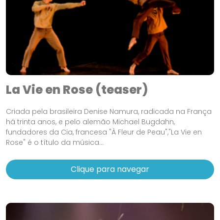
La Vie en Rose (teaser)
Criada pela brasileira Denise Namura, radicada na França
há trinta anos, e pelo alemão Michael Bugdahn,
fundadores da Cia, francesa "À Fleur de Peau","La Vie en
Rose" é o título da música...
Clique para navegar