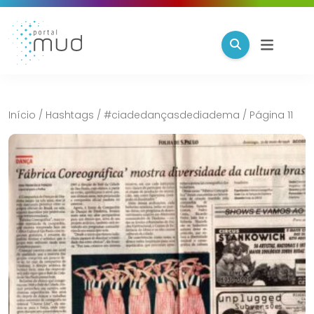
Início
/
Hashtags
/
#ciadedançasdediadema
/
Página 11