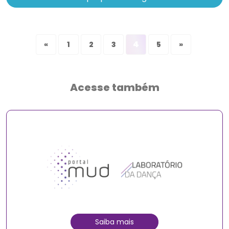
4
«
1
2
3
5
»
Acesse também
Saiba mais