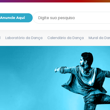
Anuncie Aqui
l
Laboratório da Dança
Calendário da Dança
Mural da Da