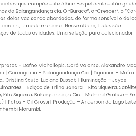
figurinhas que compõe este álbum-espetáculo estão grud
inos da Balangandança cia. O “Buraco”, o “Crescer”, o “Co
ravés delas vão sendo abordados, de forma sensível e delic
scimento, o medo e o amor. Nesse álbum, todos são
ianças de todas as idades. Uma seleção para colecionador
rpretes – Dafne Michellepis, Coré Valente, Alexandre Med
êa | Coreografia – Balangandança Cia. | Figurinos – Maíra
, Cristina Souto, Luciano Bussab | Iluminação – Joyce
arães – Edição de Trilha Sonora – Kito Siqueira, Satélit
Kito Siqueira, Balangandança Cia. | Material Gráfico – Fê
o) | Fotos – Gil Grossi | Produção – Anderson do Lago Leite
Anhembi Morumbi.