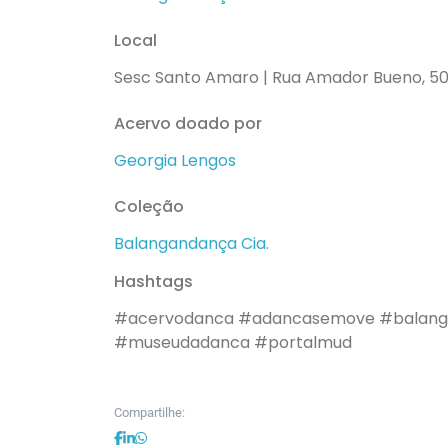
Local
Sesc Santo Amaro | Rua Amador Bueno, 50
Acervo doado por
Georgia Lengos
Coleção
Balangandança Cia.
Hashtags
#acervodanca
#adancasemove
#balang
#museudadanca
#portalmud
Compartilhe: