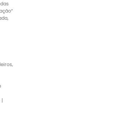
adas
ração”
ada,
eiros,
e
 |