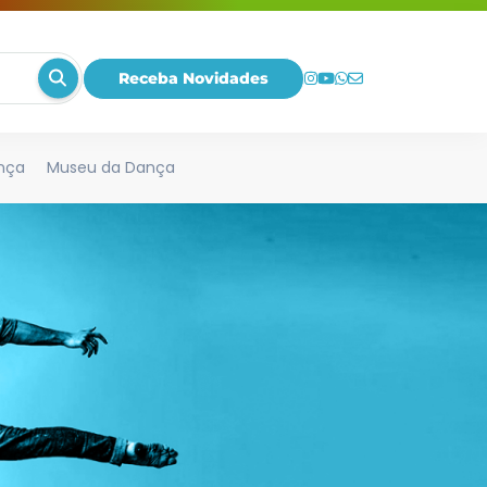
Receba Novidades
nça
Museu da Dança