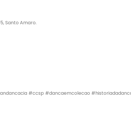
5, Santo Amaro.
andancacia
#ccsp
#dancaemcolecao
#historiadadanc