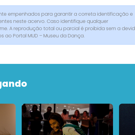
e empenhados para garantir a correta identificação e
entes neste acervo. Caso identifique qualquer
rme. A reprodução total ou parcial é proibida sem a devi
dos ao Portal MUD – Museu da Dança.
gando