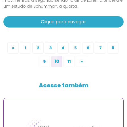
movimentos, a segunda sendo "Clair de Lune", a terceira é
um estudo de Schumman, a quarta...
Clique para navegar
«
1
2
3
4
5
6
7
8
10
9
11
»
Acesse também