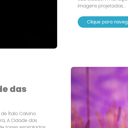
imagens projetadas...
Clique para naveg
de das
, de Ítalo Calvino
ira, A Cidade das
de torres espiraladas,