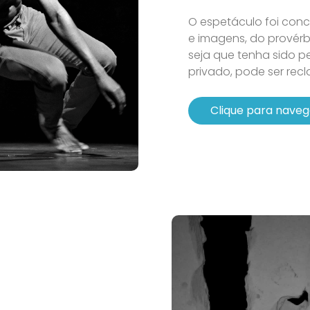
O espetáculo foi co
e imagens, do provérb
seja que tenha sido p
privado, pode ser recl
Clique para naveg