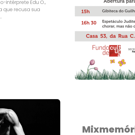
-intérprete Edu O.,
a que recusa sua
.
Mixmemór