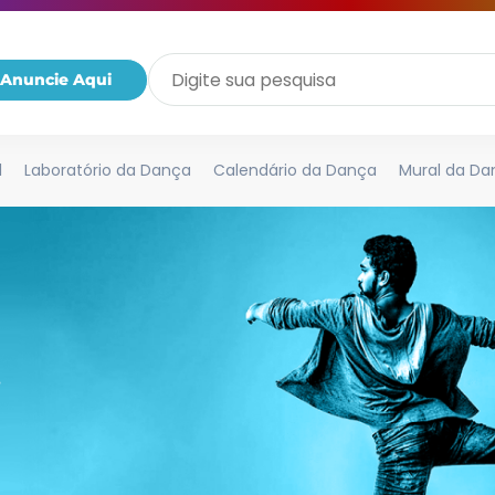
Anuncie Aqui
l
Laboratório da Dança
Calendário da Dança
Mural da Da