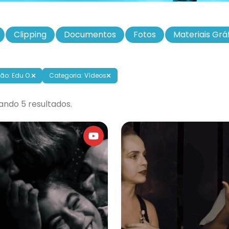
Clipping
Documentos
Fotos
Materiais Grá
ão: Edu O.
Categoria: Vídeos
ando 5 resultados.