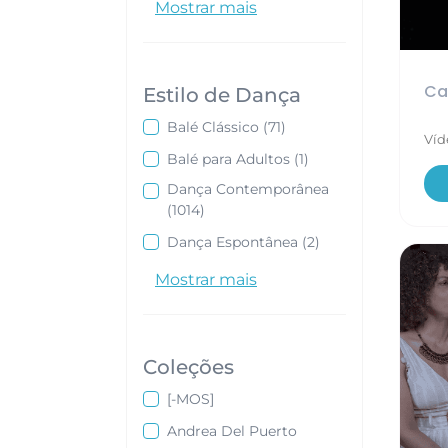
Mostrar mais
Ca
Estilo de Dança
Digite ou selecione os estilos
Balé Clássico
(71)
Víd
Balé para Adultos
(1)
Dança Contemporânea
(1014)
Dança Espontânea
(2)
Mostrar mais
Coleções
Digite ou selecione as coleções
[-MOS]
Andrea Del Puerto