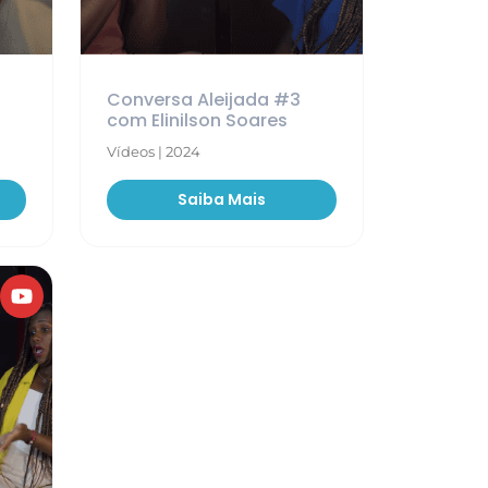
Conversa Aleijada #3
com Elinilson Soares
Vídeos | 2024
Saiba Mais