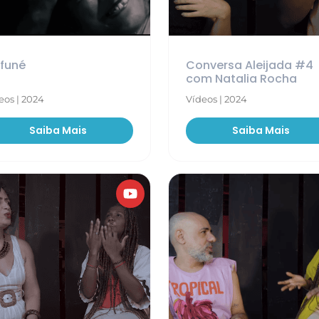
funé
Conversa Aleijada #4
com Natalia Rocha
eos | 2024
Vídeos | 2024
Saiba Mais
Saiba Mais