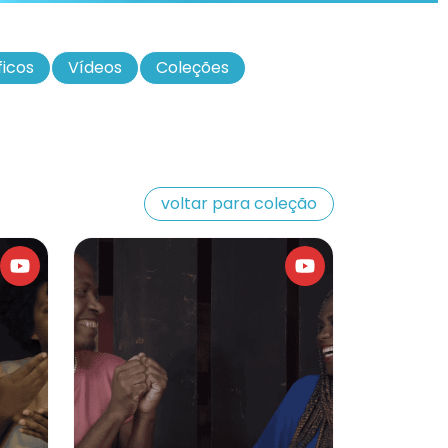
ficos
Vídeos
Coleções
voltar para coleção