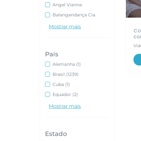
Angel Vianna
Balangandança Cia.
Mostrar mais
Co
co
Víd
País
Digite ou selecione os países
Alemanha
(1)
Brasil
(1239)
Cuba
(1)
Equador
(2)
Mostrar mais
Estado