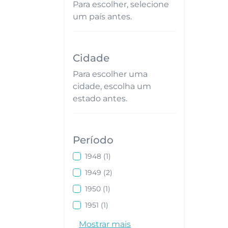
Digite ou selecione o estado
Para escolher, selecione
um país antes.
Cidade
Digite ou selecione uma cidade
Para escolher uma
cidade, escolha um
estado antes.
Período
Digite ou selecione os anos
1948
(1)
1949
(2)
1950
(1)
1951
(1)
Mostrar mais