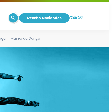
Receba Novidades
nça
Museu da Dança