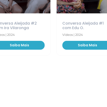
nversa Aleijada #2
Conversa Aleijada #1
m Ira Vilaronga
com Edu O.
eos | 2024
Vídeos | 2024
Saiba Mais
Saiba Mais