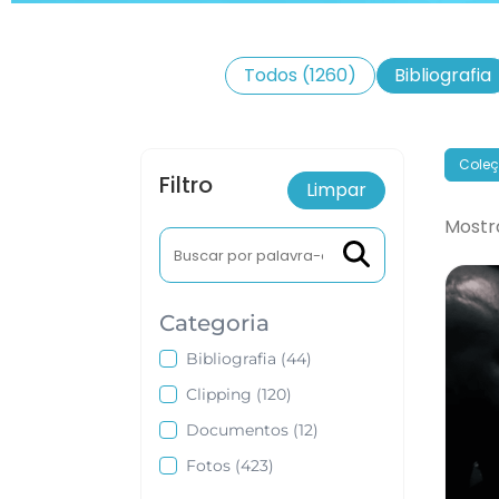
Todos
(1260)
Bibliografia
Coleç
Filtro
Limpar
Mostr
Categoria
Digite ou selecione os acervos
Bibliografia
(44)
Clipping
(120)
Documentos
(12)
Fotos
(423)