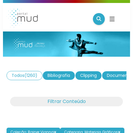
Todos
(1260)
Bibliografia
Clipping
Documento
Filtrar Conteúdo
Coleção: Rainer Vianna
Categoria: Materiais Gráficos