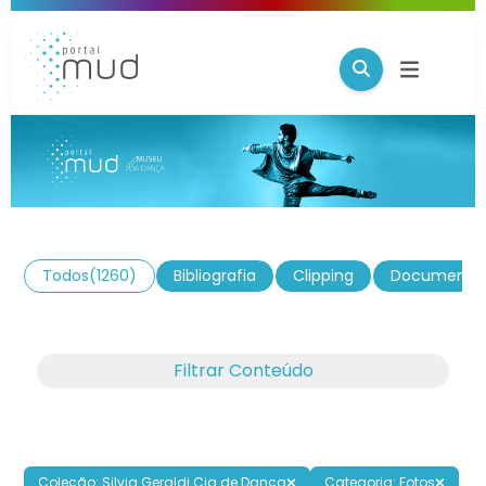
Todos
(1260)
Bibliografia
Clipping
Documento
Filtrar Conteúdo
Coleção: Silvia Geraldi Cia de Dança
Categoria: Fotos