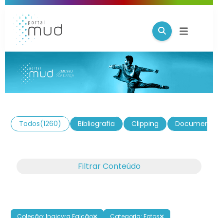
Todos
(1260)
Bibliografia
Clipping
Documento
Filtrar Conteúdo
Coleção: Inaicyra Falcão
Categoria: Fotos