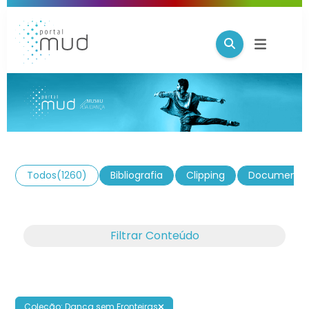
Todos
(1260)
Bibliografia
Clipping
Documento
Filtrar Conteúdo
Coleção: Dança sem Fronteiras