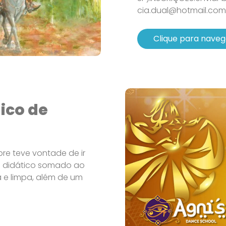
cia.dual@hotmail.com
Clique para naveg
ico de
e teve vontade de ir
io didático somado ao
 e limpa, além de um