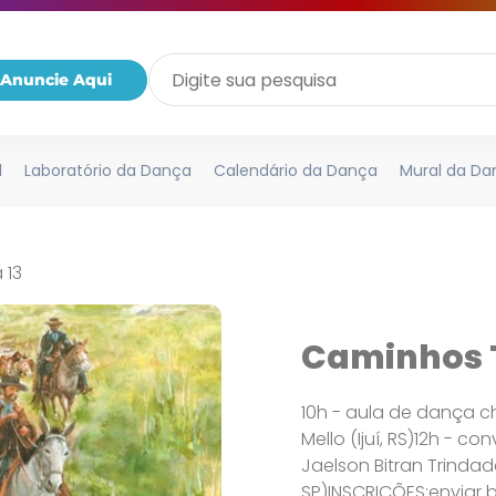
Anuncie Aqui
l
Laboratório da Dança
Calendário da Dança
Mural da Da
 13
Caminhos 
10h - aula de dança 
Mello (Ijuí, RS)12h - 
Jaelson Bitran Trindade
SP)INSCRIÇÕES:enviar b