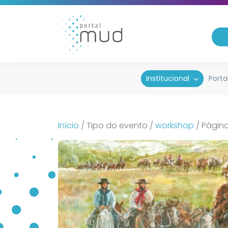
Institucional
Porta
Início
/
Tipo do evento
/
workshop
/
Página