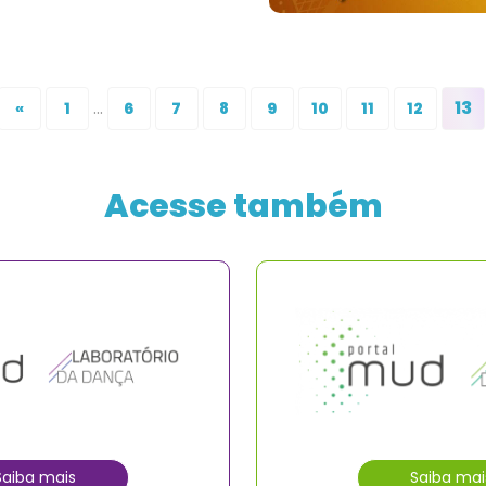
...
13
«
1
6
7
8
9
10
11
12
Acesse também
Saiba mais
Saiba mai