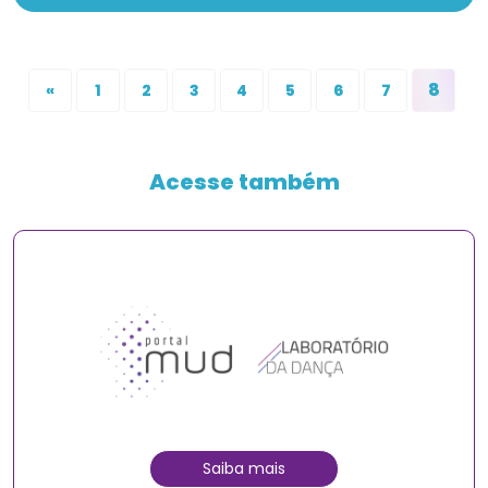
8
«
1
2
3
4
5
6
7
Acesse também
Saiba mais