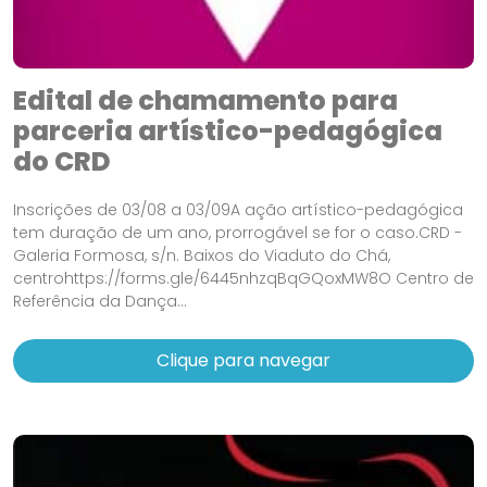
Edital de chamamento para
parceria artístico-pedagógica
do CRD
Inscrições de 03/08 a 03/09A ação artístico-pedagógica
tem duração de um ano, prorrogável se for o caso.CRD -
Galeria Formosa, s/n. Baixos do Viaduto do Chá,
centrohttps://forms.gle/6445nhzqBqGQoxMW8O Centro de
Referência da Dança...
Clique para navegar