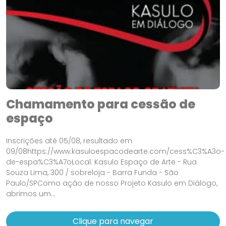
Chamamento para cessão de
espaço
Inscrições até 05/08, resultado em
09/08https://www.kasuloespacodearte.com/cess%C3%A3o-
de-espa%C3%A7oLocal: Kasulo Espaço de Arte - Rua
Souza Lima, 300 / sobreloja - Barra Funda - São
Paulo/SPComo ação de nosso Projeto Kasulo em Diálogo,
abrimos um...
Clique para navegar