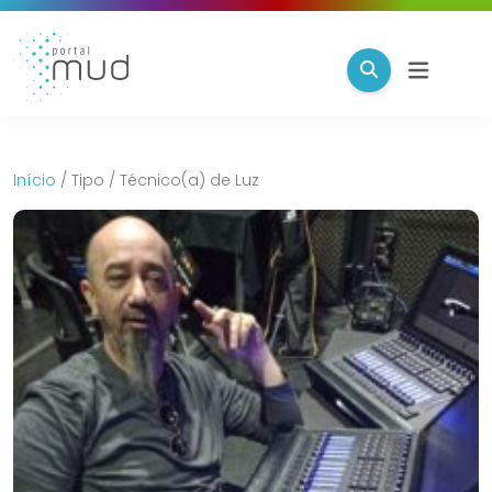
Início
/
Tipo
/
Técnico(a) de Luz