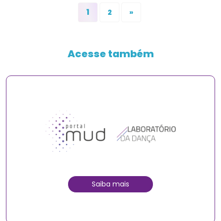
1
2
»
Acesse também
Saiba mais