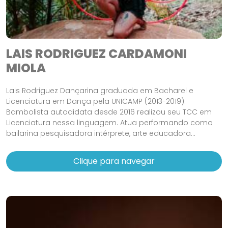
LAIS RODRIGUEZ CARDAMONI
MIOLA
Lais Rodriguez Dançarina graduada em Bacharel e
Licenciatura em Dança pela UNICAMP (2013-2019).
Bambolista autodidata desde 2016 realizou seu TCC em
Licenciatura nessa linguagem. Atua performando como
bailarina pesquisadora intérprete, arte educadora...
Clique para navegar