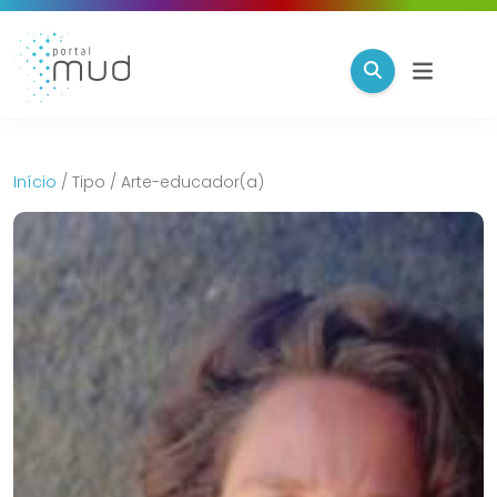
Início
/
Tipo
/
Arte-educador(a)