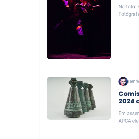
Na foto: 
Fotógraf
Henri
Comis
2024 
Em assem
APCA ele