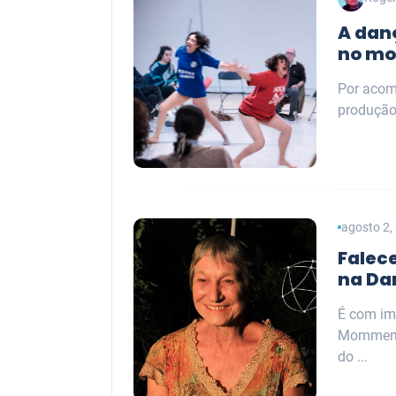
A dan
no mo
Por acom
produção 
agosto 2,
Falec
na Da
É com im
Mommenso
do ...