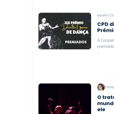
janeiro 2
CPD d
Prêmi
A Coopera
premiado
...
Kamal
O tra
mundo
ele