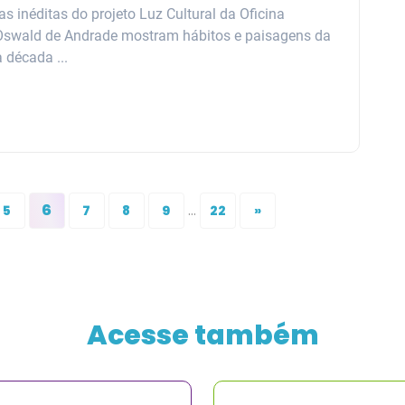
as inéditas do projeto Luz Cultural da Oficina
 Oswald de Andrade mostram hábitos e paisagens da
 década ...
6
...
5
7
8
9
22
»
Acesse também