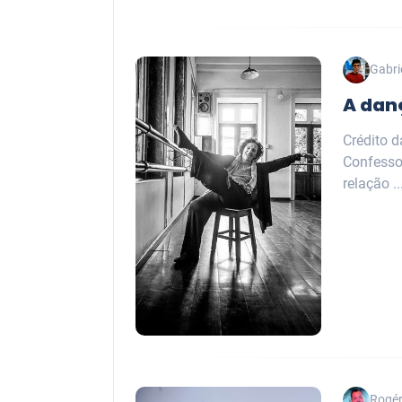
Gabri
A dan
Crédito 
Confesso 
relação ..
Rogér