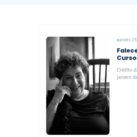
janeiro 2
Falec
Curso
Crédito d
janeiro d