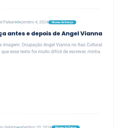
el Paleari
dezembro 4, 2024
Museu da Dança
ça antes e depois de Angel Vianna
da imagem: Ocupação Angel Vianna no Itaú Cultural
que esse texto foi muito difícil de escrever, minha
.
io Salatini
setembro 20, 2024
Museu da Dança