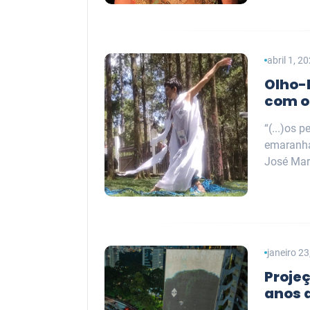
abril 1, 2
Olho-
com o
“(...)os 
emaranha
José Mar
janeiro 2
Proje
anos 