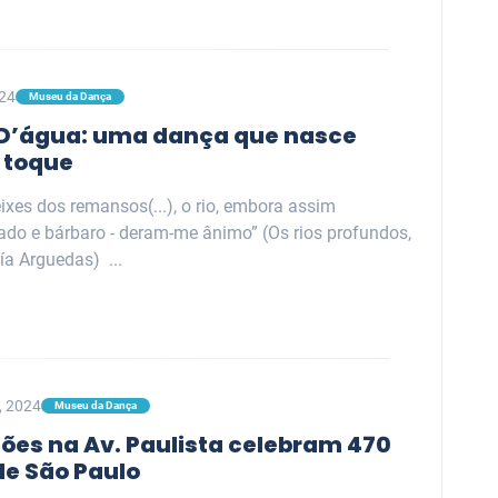
024
Museu da Dança
D’água: uma dança que nasce
 toque
peixes dos remansos(...), o rio, embora assim
do e bárbaro - deram-me ânimo” (Os rios profundos,
ía Arguedas) ...
3, 2024
Museu da Dança
ções na Av. Paulista celebram 470
de São Paulo