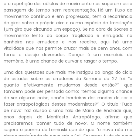
e a repetição das células de movimento nos sugerem essa
passagem do tempo sem representação. Há um fluxo de
movimento contínuo e em progressão, tem a recorrência
de giros sobre o próprio eixo e numa espécie de translação
(um giro que circunda um espaço). Se na obra de Soares o
movimento lento do corpo fragilizado e enrugado na
banheira nos emudece e nos recolhe, aqui há uma
vitalidade que nos permite cruzar mais de cem anos, com
fome e desejo devorador. Dançar é um exercício da
memória, é uma chance de curvar e rasgar o tempo.
Uma das questões que mais me instigou ao longo do ciclo
de estudos sobre os arredores da Semana de 22 foi: “o
quanto efetivamente mudamos desde então?”, que
também pode ser pensada como: “temos alguma chance
de ser alguma coisa, senão herdeiros dos modos de ser e
fazer antropofágicos destes modernistas?”. O título ‘Tudo
de novo’ faz alusão a uma fala de Mário de Andrade que,
anos depois do Manifesto Antropófago, afirma que
precisaremos ‘comer tudo de novo’. O nome também
sugere o poema de Leminski que diz que: ‘o novo não me
choca mais/nada de novo sob o Sol’. Fazemos tudo de novo