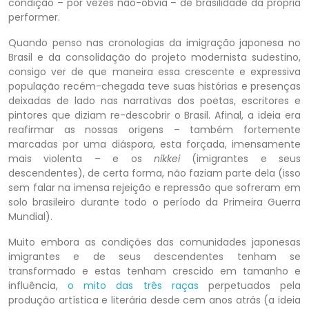
condição – por vezes não-óbvia – de brasilidade da própria
performer.
Quando penso nas cronologias da imigração japonesa no
Brasil e da consolidação do projeto modernista sudestino,
consigo ver de que maneira essa crescente e expressiva
população recém-chegada teve suas histórias e presenças
deixadas de lado nas narrativas dos poetas, escritores e
pintores que diziam re-descobrir o Brasil. Afinal, a ideia era
reafirmar as nossas origens – também fortemente
marcadas por uma diáspora, esta forçada, imensamente
mais violenta – e os
nikkei
(imigrantes e seus
descendentes), de certa forma, não faziam parte dela (isso
sem falar na imensa rejeição e repressão que sofreram em
solo brasileiro durante todo o período da Primeira Guerra
Mundial).
Muito embora as condições das comunidades japonesas
imigrantes e de seus descendentes tenham se
transformado e estas tenham crescido em tamanho e
influência,
o mito das três raças
perpetuados pela
produção artística e literária desde cem anos atrás (a ideia