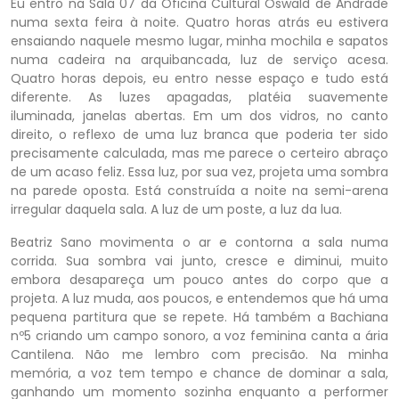
Eu entro na Sala 07 da Oficina Cultural Oswald de Andrade
numa sexta feira à noite. Quatro horas atrás eu estivera
ensaiando naquele mesmo lugar, minha mochila e sapatos
numa cadeira na arquibancada, luz de serviço acesa.
Quatro horas depois, eu entro nesse espaço e tudo está
diferente. As luzes apagadas, platéia suavemente
iluminada, janelas abertas. Em um dos vidros, no canto
direito, o reflexo de uma luz branca que poderia ter sido
precisamente calculada, mas me parece o certeiro abraço
de um acaso feliz. Essa luz, por sua vez, projeta uma sombra
na parede oposta. Está construída a noite na semi-arena
irregular daquela sala. A luz de um poste, a luz da lua.
Beatriz Sano movimenta o ar e contorna a sala numa
corrida. Sua sombra vai junto, cresce e diminui, muito
embora desapareça um pouco antes do corpo que a
projeta. A luz muda, aos poucos, e entendemos que há uma
pequena partitura que se repete. Há também a Bachiana
nº5 criando um campo sonoro, a voz feminina canta a ária
Cantilena. Não me lembro com precisão. Na minha
memória, a voz tem tempo e chance de dominar a sala,
ganhando um momento sozinha enquanto a performer