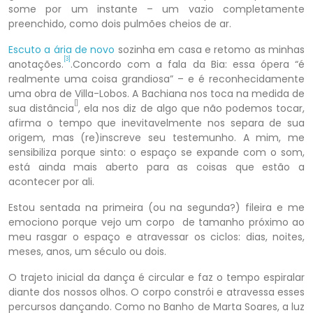
some por um instante – um vazio completamente
preenchido, como dois pulmões cheios de ar.
Escuto a ária de novo
sozinha em casa e retomo as minhas
[3]
anotações.
.Concordo com a fala da Bia: essa ópera “é
realmente uma coisa grandiosa” – e é reconhecidamente
uma obra de Villa-Lobos. A Bachiana nos toca na medida de
[]
sua distância
, ela nos diz de algo que não podemos tocar,
afirma o tempo que inevitavelmente nos separa de sua
origem, mas (re)inscreve seu testemunho. A mim, me
sensibiliza porque sinto: o espaço se expande com o som,
está ainda mais aberto para as coisas que estão a
acontecer por ali.
Estou sentada na primeira (ou na segunda?) fileira e me
emociono porque vejo um corpo de tamanho próximo ao
meu rasgar o espaço e atravessar os ciclos: dias, noites,
meses, anos, um século ou dois.
O trajeto inicial da dança é circular e faz o tempo espiralar
diante dos nossos olhos. O corpo constrói e atravessa esses
percursos dançando. Como no Banho de Marta Soares, a luz