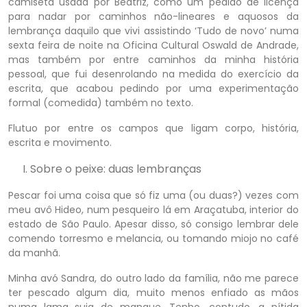
camiseta usada por Beatriz, como um pedido de licença
para nadar por caminhos não-lineares e aquosos da
lembrança daquilo que vivi assistindo ‘Tudo de novo’ numa
sexta feira de noite na Oficina Cultural Oswald de Andrade,
mas também por entre caminhos da minha história
pessoal, que fui desenrolando na medida do exercício da
escrita, que acabou pedindo por uma experimentação
formal (comedida) também no texto.
Flutuo por entre os campos que ligam corpo, história,
escrita e movimento.
Sobre o peixe: duas lembranças
Pescar foi uma coisa que só fiz uma (ou duas?) vezes com
meu avô Hideo, num pesqueiro lá em Araçatuba, interior do
estado de São Paulo. Apesar disso, só consigo lembrar dele
comendo torresmo e melancia, ou tomando miojo no café
da manhã.
Minha avó Sandra, do outro lado da família, não me parece
ter pescado algum dia, muito menos enfiado as mãos
numa lama suja de mangue. Tenho, contudo, a nítida