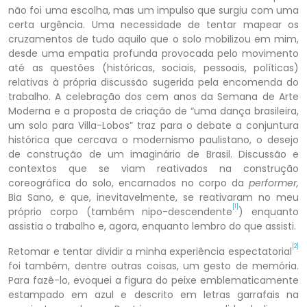
não foi uma escolha, mas um impulso que surgiu com uma
certa urgência. Uma necessidade de tentar mapear os
cruzamentos de tudo aquilo que o solo mobilizou em mim,
desde uma empatia profunda provocada pelo movimento
até as questões (históricas, sociais, pessoais, políticas)
relativas à própria discussão sugerida pela encomenda do
trabalho. A celebração dos cem anos da Semana de Arte
Moderna e a proposta de criação de “uma dança brasileira,
um solo para Villa-Lobos” traz para o debate a conjuntura
histórica que cercava o modernismo paulistano, o desejo
de construção de um imaginário de Brasil. Discussão e
contextos que se viam reativados na construção
coreográfica do solo, encarnados no corpo da
performer,
Bia Sano, e que, inevitavelmente, se reativaram no meu
[1]
próprio corpo (também nipo-descendente
) enquanto
assistia o trabalho e, agora, enquanto lembro do que assisti.
[2]
Retomar e tentar dividir a minha experiência espectatorial
foi também, dentre outras coisas, um gesto de memória.
Para fazê-lo, evoquei a figura do peixe emblematicamente
estampado em azul e descrito em letras garrafais na