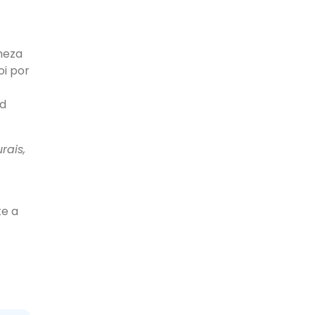
heza
i por
ud
rais,
te a