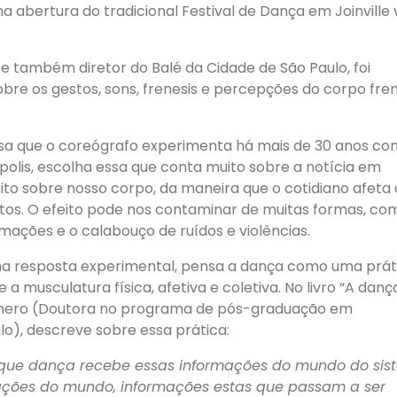
abertura do tradicional Festival de Dança em Joinville 
e também diretor do Balé da Cidade de São Paulo, foi
bre os gestos, sons, frenesis e percepções do corpo fre
isa que o coreógrafo experimenta há mais de 30 anos co
polis, escolha essa que conta muito sobre a notícia em
to sobre nosso corpo, da maneira que o cotidiano afeta 
s. O efeito pode nos contaminar de muitas formas, co
ações e o calabouço de ruídos e violências.
ma resposta experimental, pensa a dança como uma prát
re a musculatura física, afetiva e coletiva. No livro “A danç
ghero (Doutora no programa de pós-graduação em
o), descreve sobre essa prática:
o que dança recebe essas informações do mundo do si
ações do mundo, informações estas que passam a ser