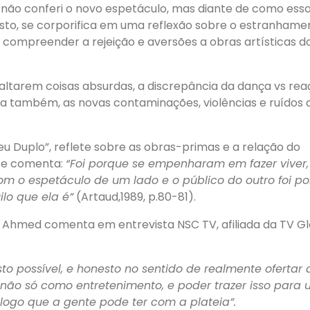
a não conferi o novo espetáculo, mas diante de como ess
sto, se corporifica em uma reflexão sobre o estranhame
ompreender a rejeição e aversões a obras artísticas d
xaltarem coisas absurdas, a discrepância da dança vs re
la também, as novas contaminações, violências e ruídos 
eu Duplo”, reflete sobre as obras-primas e a relação do
, e comenta:
“Foi porque se empenharam em fazer viver
com o espetáculo de um lado e o público do outro foi po
lo que ela é”
(Artaud,1989, p.80-81).
o Ahmed comenta em entrevista NSC TV, afiliada da TV G
o possível, e honesto no sentido de realmente ofertar 
o só como entretenimento, e poder trazer isso para
álogo que a gente pode ter com a plateia”.