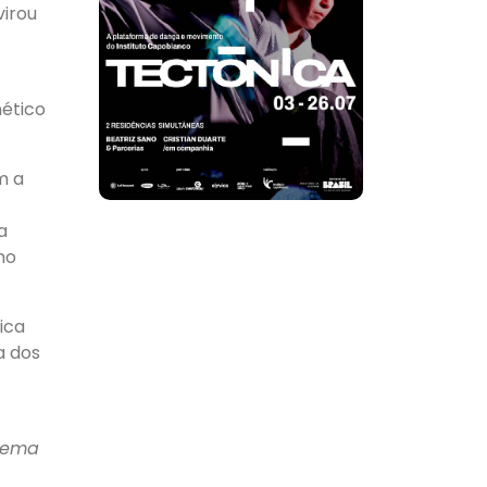
virou
nético
m a
a
mo
ica
a dos
stema