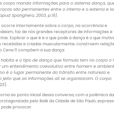
sse corpo manda informações para o sistema dança, qu
cas são permanentes entre o interno e o externo e is
apud Spanghero, 2003, p.19).
 ocorre internamente sobre o corpo, na ocorrência e
deiam, faz de nós grandes receptores de informações e
s. Explicar o que é e o que pode a dança é o que motiv
s recebidas e criadas muscularmente, constroem relaçõ
ue o Cena 11 compõem a sua dança:
1 habita e o tipo de dança que formula tem no corpo o 
duz um entendimento coevolutivo entre homem e ambient
rpo é o lugar permanente do trânsito entre natureza e
o jeito que as
informações ali se organizaram. O corpo
23).
retorna ao ponto inicial dessa conversa, com a polêmica da
rotagonizada pelo Balé da Cidade de São Paulo, express
 pode provocar.