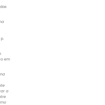
 das
ona
 p.
o
ico em
 na
nte
car a
ntre
como