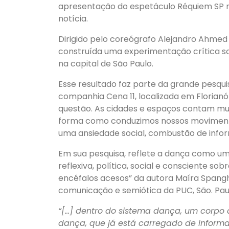
apresentação do espetáculo Réquiem SP na 
notícia.
Dirigido pelo coreógrafo Alejandro Ahmed 
construída uma experimentação crítica so
na capital de São Paulo.
Esse resultado faz parte da grande pesqu
companhia Cena 11, localizada em Florianó
questão. As cidades e espaços contam mui
forma como conduzimos nossos movimento
uma ansiedade social, combustão de inform
Em sua pesquisa, reflete a dança como u
reflexiva, política, social e consciente sob
encéfalos acesos” da autora Maíra Span
comunicação e semiótica da PUC, São. Paul
“[…] dentro do sistema dança, um corp
dança, que já está carregado de inform