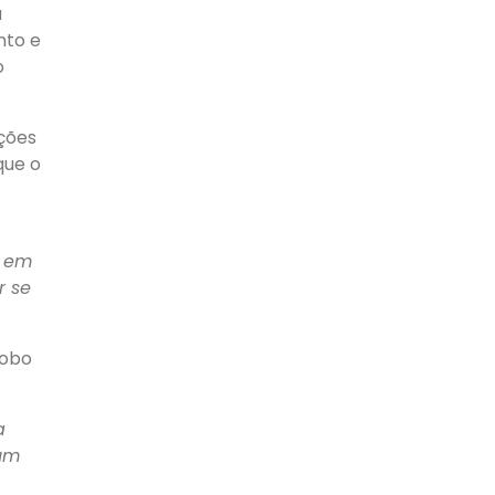
a
nto e
o
ações
que o
, em
r se
lobo
a
 um