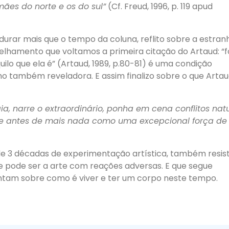
ães do norte e os do sul”
(Cf. Freud, 1996, p. 119 apud
urar mais que o tempo da coluna, reflito sobre a estran
hamento que voltamos a primeira citação do Artaud: “fo
lo que ela é” (Artaud, 1989, p.80-81) é uma condição
omo também reveladora. E assim finalizo sobre o que Arta
, narre o extraordinário, ponha em cena conflitos natu
ente antes de mais nada como uma excepcional força de
e 3 décadas de experimentação artística, também resis
que pode ser a arte com reações adversas. E que segue
ontam sobre como é viver e ter um corpo neste tempo.