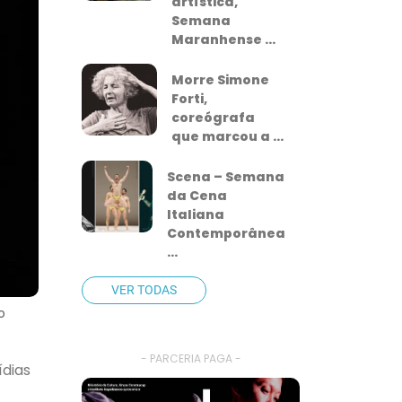
artística,
Semana
Maranhense ...
Morre Simone
Forti,
coreógrafa
que marcou a ...
Scena – Semana
da Cena
Italiana
Contemporânea
...
VER TODAS
o
- PARCERIA PAGA -
dias