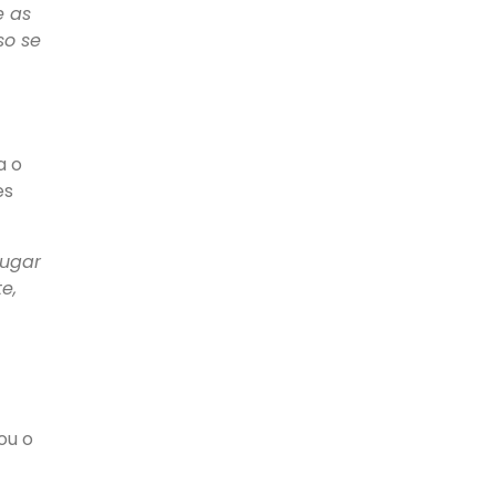
e as
so se
a o
es
lugar
e,
ou o