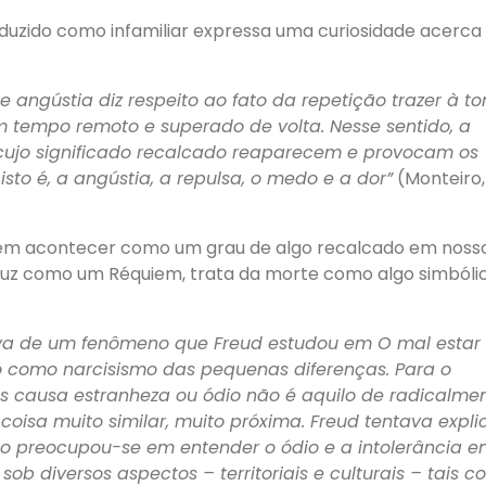
aduzido como infamiliar expressa uma curiosidade acerca
e angústia diz respeito ao fato da repetição trazer à t
 tempo remoto e superado de volta. Nesse sentido, a
 cujo significado recalcado reaparecem e provocam os
sto é, a angústia, a repulsa, o medo e a dor”
(Monteiro,
em acontecer como um grau de algo recalcado em noss
nduz como um Réquiem, trata da morte como algo simból
iva de um fenômeno que Freud estudou em O mal estar
o como narcisismo das pequenas diferenças. Para o
zes causa estranheza ou ódio não é aquilo de radicalme
 coisa muito similar,
muito próxima. Freud tentava expli
do preocupou-se em entender o ódio e a intolerância e
 diversos aspectos – territoriais e culturais – tais 