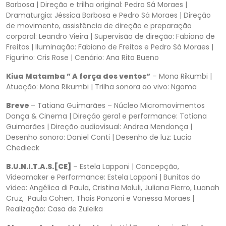
Barbosa | Direção e trilha original: Pedro Sá Moraes |
Dramaturgia: Jéssica Barbosa e Pedro Sá Moraes | Direção
de movimento, assistência de direção e preparação
corporal: Leandro Vieira | Supervisão de direção: Fabiano de
Freitas | Iluminação: Fabiano de Freitas e Pedro Sá Moraes |
Figurino: Cris Rose | Cenário: Ana Rita Bueno
Kiua Matamba ” A força dos ventos”
– Mona Rikumbi |
Atuação: Mona Rikumbi | Trilha sonora ao vivo: Ngoma
Breve
– Tatiana Guimarães – Núcleo Micromovimentos
Dança & Cinema | Direção geral e performance: Tatiana
Guimarães | Direção audiovisual: Andrea Mendonça |
Desenho sonoro: Daniel Conti | Desenho de luz: Lucia
Chedieck
B.U.N.I.T.A.S.[CE]
– Estela Lapponi | Concepção,
Videomaker e Performance: Estela Lapponi | Bunitas do
vídeo: Angélica di Paula, Cristina Maluli, Juliana Fierro, Luanah
Cruz, Paula Cohen, Thais Ponzoni e Vanessa Moraes |
Realização: Casa de Zuleika