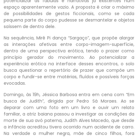
potencializar as fábulas e narrativas já existentes num
espaço aparentemente vazio. A proposta é criar o máximo
de possibilidades de gestos ficcionais, como se cada
pequena parte do corpo pudesse se desmantelar e objetos
saíssem de dentro dele.
Na sequência, Mirê Pi dança “Sargaço”, que propõe alargar
as interações afetivas entre corpo-imagem-superfície,
dentro de uma perspectiva erótica, tendo o prazer como
princípio gerador do movimento. Ao potencializar a
experiência erótica na interface desses encontros, o solo
busca questionar o repertório de prazer que compõe um
corpo e fundir-se entre matérias, fluídos e possíveis forças
evocadas.
Domingo, às 19h, Jéssica Barbosa entra em cena com “Em
busca de Judith”, dirigida por Pedro Sá Moraes. Ao se
deparar com uma foto em um livro e ouvir um relato
familiar, a atriz baiana passou a investigar as condições da
morte de sua avó paterna, Judith Alves Macedo, que desde
a infância acreditou tivera ocorrido num acidente de carro.
Na verdade a mulher negra, mãe de cinco filhos, fora