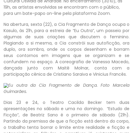
Cultural Oswald de Andrade. No encerramento (31/10), às
19h, as artistas envolvidas se encontram com o público,
para um bate-papo on-line pela plataforma Zoom.
Na abertura, sexta (22), a Cia Fragmento de Dança ocupa o
Kasulo, às 21h, para a estreia de “Eu Outra”, um passeio por
algumas de suas criações que discutem o feminino.
Plagiando a si mesma, a Cia constrói sua autoficção, ora
duplo, ora sombra, onde os corpos desenham e borram
seus contornos em imagens que se organizam e se
confundem no espaço. A coreografia de Vanessa Macedo,
dançada junto com Maitê Molnar, conta com a
participação cênica de Cristiano Saraiva e Vinicius Francês.
Eu outra da Cia Fragmento de Dança. Foto Marcela
Guimarães.
Dias 23 e 24, o Teatro Cacilda Becker tem duas
apresentações no sábado e uma no domingo. “Estudo de
Ficção”, de Beatriz Sano é o primeiro de sábado (21h).
Partindo da premissa de que a ficção está dentro do corpo,
o trabalho
tenta borrar o limite entre realidade e ficção e