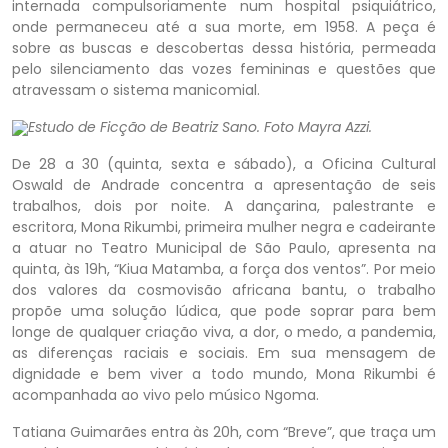
internada compulsoriamente num hospital psiquiátrico,
onde permaneceu até a sua morte, em 1958. A peça é
sobre as buscas e descobertas dessa história, permeada
pelo silenciamento das vozes femininas e questões que
atravessam o sistema manicomial.
Estudo de Ficção de Beatriz Sano. Foto Mayra Azzi.
De 28 a 30 (quinta, sexta e sábado), a Oficina Cultural
Oswald de Andrade concentra a apresentação de seis
trabalhos, dois por noite. A dançarina, palestrante e
escritora, Mona Rikumbi, primeira mulher negra e cadeirante
a atuar no Teatro Municipal de São Paulo, apresenta na
quinta, às 19h, “Kiua Matamba, a força dos ventos”. Por meio
dos valores da cosmovisão africana bantu, o trabalho
propõe uma solução lúdica, que pode soprar para bem
longe de qualquer criação viva, a dor, o medo, a pandemia,
as diferenças raciais e sociais. Em sua mensagem de
dignidade e bem viver a todo mundo, Mona Rikumbi é
acompanhada ao vivo pelo músico Ngoma.
Tatiana Guimarães entra às 20h, com “Breve”, que traça um