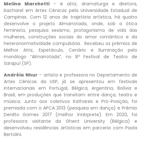
Melina Marchetti
– é atriz, dramaturga e diretora,
bacharel em Artes Cênicas pela Universidade Estadual de
Campinas. Com 12 anos de trajetória artística, há quatro
desenvolve o projeto Almarrotada, onde, sob a ótica
feminista, pesquisa sexismo, protagonismo de vida das
mulheres, construções sociais do amor romântico e da
heteronormatividade compulsória. Recebeu os prêmios de
Melhor Atriz, Espetáculo, Cenário e Iluminação pelo
monólogo “Almarrotada”, no 8º Festival de Teatro de
Sarapuí (SP).
Andréia Nhur
– artista e professora no Departamento de
Artes Cênicas da USP, já se apresentou em festivais
internacionais em Portugal, Bélgica, Argentina, Bolívia e
Brasil, em produções que transitam entre dança, teatro e
música. Junto aos coletivos Katharsis e Pró-Posição, foi
premiada com o APCA 2013 (pesquisa em dança) e Prêmio
Denilto Gomes 2017 (melhor intérprete). Em 2020, foi
professora visitante da Ghent University (Bélgica) e
desenvolveu residências artísticas em parceria com Paola
Bertolini.