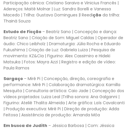
Participação cênica: Cristiano Saraiva e Vinicius Francês |
Adereços: Maitê Molnar | Luz: Sandro Borelli e Vanessa
Macedo | Trilha: Gustavo Domingues |l Reedi
ção
da trilha:
Thainá Souza
Estudo de Ficção
– Beatriz Sano | Concepção e dança:
Beatriz Sano | Criação de Som: Miguel Caldas | Operador de
áudio: Chico Leibholz | Dramaturgia: Júlia Rocha e Eduardo
Fukushima | Criação de Luz: Gabriela Luiza | Pesquisa de
movimento: KZ&Cia | Figurino: Alex Cassimiro e Hideki
Matsuka | Fotos: Mayra Azzi | Registro e edição de vídeo:
Paula Ramos
Sargaço
– Mirê Pi | Concepção, direção, coreografia e
performance: Mirê Pi | Colaboração dramatúrgica: Kamilla
Mesquita | Consultoria artística: Caio Jade | Concepção dos
vídeos projetados: Luiza Leal |Trilha sonora: Ana Galganni |
Figurino: Ateliê Thalita Almeida | Arte gráfica: Laís Cavalcanti
| Produção executiva: Mirê Pi | Direção de produção: Adda
Feitosa | Assistência de produção: Amanda Môa
Em busca de Judith
– Jéssica Barbosa | Com: Jéssica