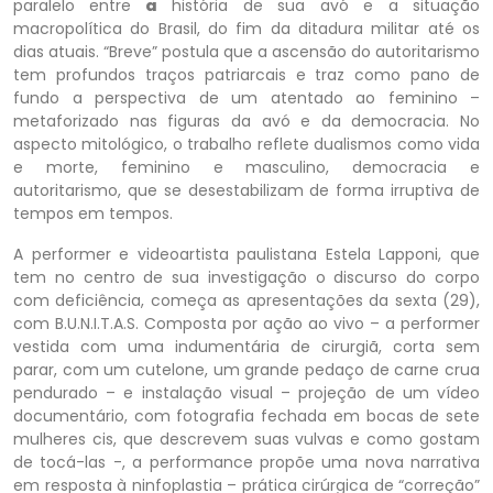
paralelo entre
a
história de sua avó e a situação
macropolítica do Brasil, do fim da ditadura militar até os
dias atuais. “Breve” postula que a ascensão do autoritarismo
tem profundos traços patriarcais e traz como pano de
fundo a perspectiva de um atentado ao feminino –
metaforizado nas figuras da avó e da democracia. No
aspecto mitológico, o trabalho reflete dualismos como vida
e morte, feminino e masculino, democracia e
autoritarismo, que se desestabilizam de forma irruptiva de
tempos em tempos.
A performer e videoartista paulistana Estela Lapponi, que
tem no centro de sua investigação o discurso do corpo
com deficiência, começa as apresentações da sexta (29),
com B.U.N.I.T.A.S. Composta por ação ao vivo – a performer
vestida com uma indumentária de cirurgiã, corta sem
parar, com um cutelone, um grande pedaço de carne crua
pendurado – e instalação visual – projeção de um vídeo
documentário, com fotografia fechada em bocas de sete
mulheres cis, que descrevem suas vulvas e como gostam
de tocá-las -, a performance propõe uma nova narrativa
em resposta à ninfoplastia – prática cirúrgica de “correção”