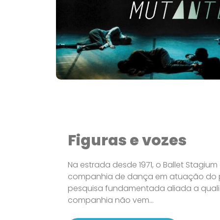
Figuras e vozes
Na estrada desde 1971, o Ballet Stagium
companhia de dança em atuação do pa
pesquisa fundamentada aliada a qualid
companhia não vem...