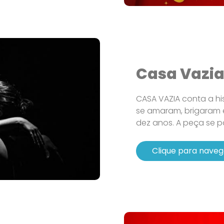
Casa Vazi
CASA VAZIA conta a his
se amaram, brigaram 
dez anos. A peça se p
Clique para naveg