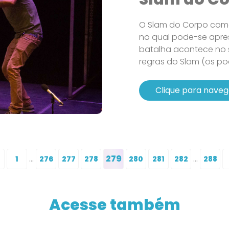
O Slam do Corpo com
no qual pode-se apres
batalha acontece no
regras do Slam (os po
Clique para naveg
...
279
...
1
276
277
278
280
281
282
288
Acesse também