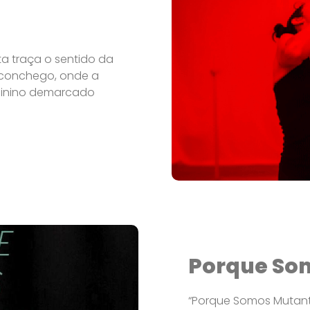
ta traça o sentido da
aconchego, onde a
minino demarcado
Porque So
“Porque Somos Mutant