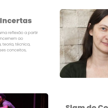
 Incertas
ma reflexão a partir
concernem ao
teoria, técnica,
es conceitos,
Slam do C