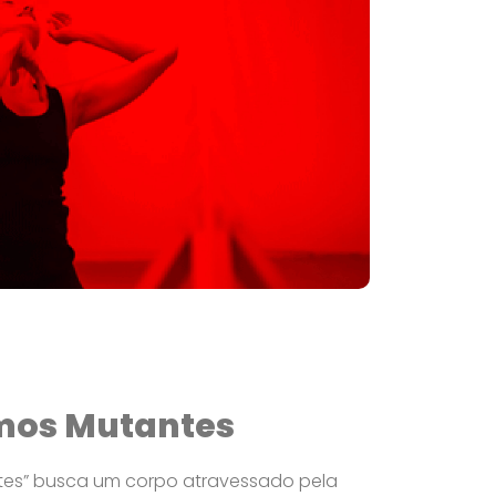
mos Mutantes
es” busca um corpo atravessado pela