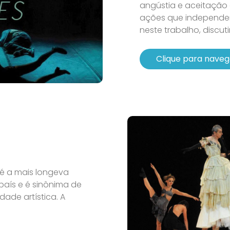
angústia e aceitação 
ações que independem
neste trabalho, discuti
Clique para naveg
 é a mais longeva
ís e é sinônima de
ade artística. A