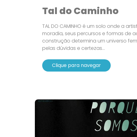
Tal do Caminho
TAL DO CAMINHO é um solo onde a artis
moradia, seus percursos e formas de 
construção determina um universo fe
pelas dúvidas e certezas...
Clique para navegar