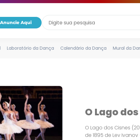
Anuncie Aqui
l
Laboratório da Dança
Calendário da Dança
Mural da Da
O Lago dos
O Lago dos Cisnes (2018
de 1895 de Lev Ivanov (