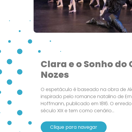
Clara e o Sonho do
Nozes
O espetáculo é baseado na obra de A
inspirado pelo romance natalino de E
Hoffmann, publicado em 1816. O enredo
século XIX e tem como cenário...
Clique para navegar