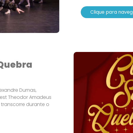
Clique para naveg
 Quebra
lexandre Dumas,
rnest Theodor Amadeus
 transcorre durante o