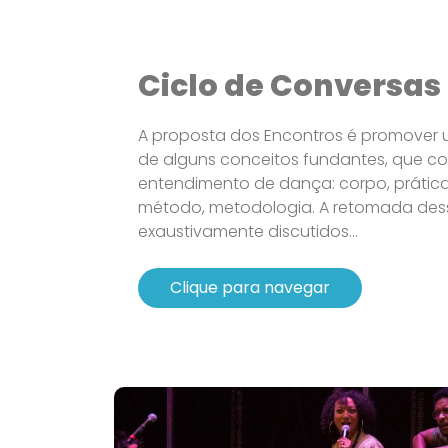
Ciclo de Conversas
A proposta dos Encontros é promover u
de alguns conceitos fundantes, que 
entendimento de dança: corpo, prática, 
método, metodologia. A retomada dess
exaustivamente discutidos...
Clique para navegar