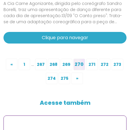
A Cia Carne Agonizante, dirigida pelo coreógrafo Sandro
Borelli, traz uma apresentação de dança diferente para
cada dia de apresentação.13/09 "O Canto preso": Trata-
se de uma adaptação coreográfica para a peça de...
Clique para navegar
...
270
«
1
267
268
269
271
272
273
274
275
»
Acesse também