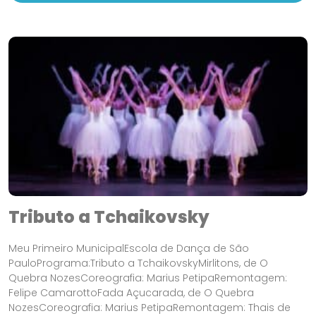
Tributo a Tchaikovsky
Meu Primeiro MunicipalEscola de Dança de São
PauloPrograma:Tributo a TchaikovskyMirlitons, de O
Quebra NozesCoreografia: Marius PetipaRemontagem:
Felipe CamarottoFada Açucarada, de O Quebra
NozesCoreografia: Marius PetipaRemontagem: Thais de