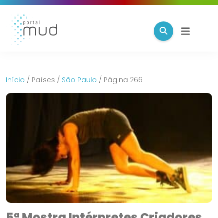
Início
/
Países
/
São Paulo
/
Página 266
5ª Mostra Intérpretes Criadores