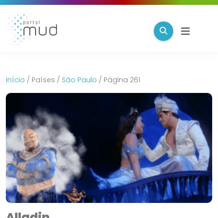
Início
/
Países
/
São Paulo
/
Página 261
Alladin