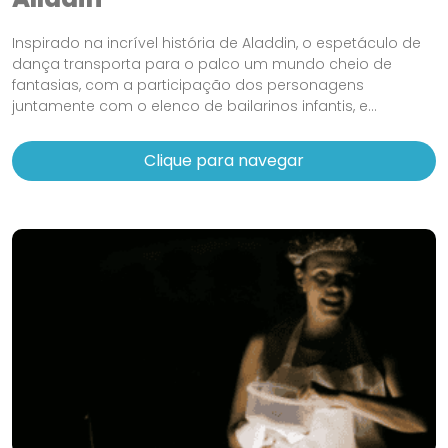
Inspirado na incrível história de Aladdin, o espetáculo de
dança transporta para o palco um mundo cheio de
fantasias, com a participação dos personagens
juntamente com o elenco de bailarinos infantis, e...
Clique para navegar