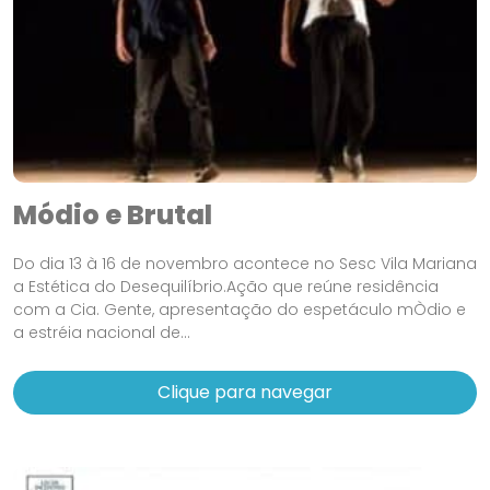
Módio e Brutal
Do dia 13 à 16 de novembro acontece no Sesc Vila Mariana
a Estética do Desequilíbrio.Ação que reúne residência
com a Cia. Gente, apresentação do espetáculo mÒdio e
a estréia nacional de...
Clique para navegar