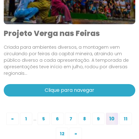
Projeto Verga nas Feiras
Criada para ambientes diversos, a montagem vem
circulando por feiras da capital mineira, atraindo um
público diverso a cada apresentação. A temporada de
apresentações teve início em julho, rodou por diversas
regionais...
Clique para navegar
...
10
«
1
5
6
7
8
9
11
12
»