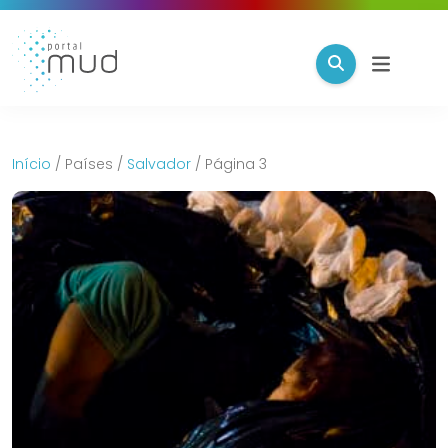
Início
/
Países
/
Salvador
/
Página 3