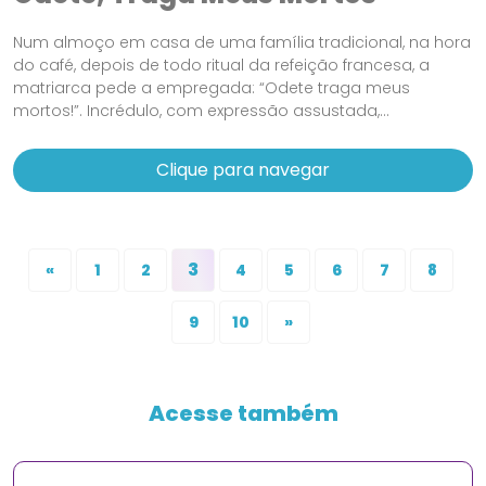
Num almoço em casa de uma família tradicional, na hora
do café, depois de todo ritual da refeição francesa, a
matriarca pede a empregada: “Odete traga meus
mortos!”. Incrédulo, com expressão assustada,...
Clique para navegar
3
«
1
2
4
5
6
7
8
9
10
»
Acesse também