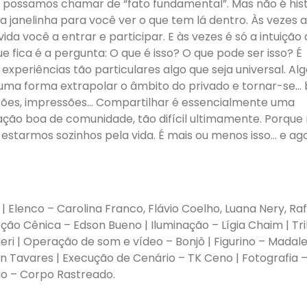
ue possamos chamar de “fato fundamental”. Mas não é hist
 janelinha para você ver o que tem lá dentro. Às vezes a
da você a entrar e participar. E às vezes é só a intuição
 fica é a pergunta: O que é isso? O que pode ser isso? É
xperiências tão particulares algo que seja universal. Al
guma forma extrapolar o âmbito do privado e tornar-se…
exões, impressões… Compartilhar é essencialmente uma
ção boa de comunidade, tão difícil ultimamente. Porque
 estarmos sozinhos pela vida. É mais ou menos isso… e ag
| Elenco – Carolina Franco, Flávio Coelho, Luana Nery, Ra
eção Cênica – Edson Bueno | Iluminação – Lígia Chaim | Tri
ri | Operação de som e vídeo – Bonjô | Figurino – Madal
on Tavares | Execução de Cenário – TK Ceno | Fotografia 
ão – Corpo Rastreado.