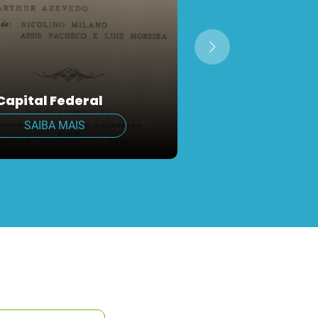
Teatro Armand
Ré apresenta h
espetáculo de
Capital Federal
dança
SAIBA MAIS
SAIBA MAIS