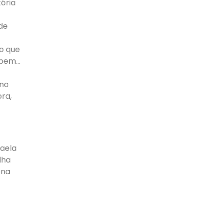
ória
 de
go que
 bem…
 no
ora,
faela
lha
ena
–