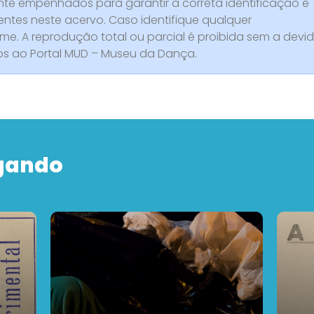
e empenhados para garantir a correta identificação e
entes neste acervo. Caso identifique qualquer
rme. A reprodução total ou parcial é proibida sem a devi
dos ao Portal MUD – Museu da Dança.
gando