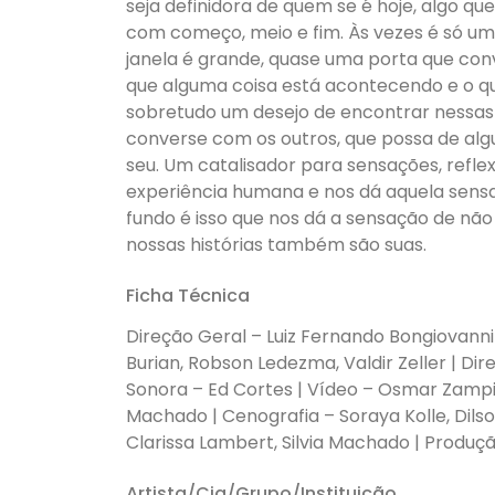
seja definidora de quem se é hoje, algo q
com começo, meio e fim. Às vezes é só uma
janela é grande, quase uma porta que convi
que alguma coisa está acontecendo e o que
sobretudo um desejo de encontrar nessas e
converse com os outros, que possa de al
seu. Um catalisador para sensações, refl
experiência humana e nos dá aquela sensa
fundo é isso que nos dá a sensação de não
nossas histórias também são suas.
Ficha Técnica
Direção Geral – Luiz Fernando Bongiovanni 
Burian, Robson Ledezma, Valdir Zeller | Dir
Sonora – Ed Cortes | Vídeo – Osmar Zampie
Machado | Cenografia – Soraya Kolle, Dils
Clarissa Lambert, Silvia Machado | Produç
Artista/Cia/Grupo/Instituição