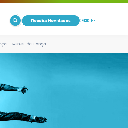
Receba Novidades
nça
Museu da Dança