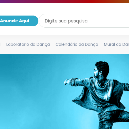
Anuncie Aqui
l
Laboratório da Dança
Calendário da Dança
Mural da Da