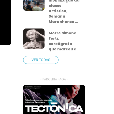
mobilização da
classe
artística,
Semana
Maranhense ...
Morre Simone
Forti,
coreógrafa
que marcou a ...
VER TODAS
- PARCERIA PAGA -