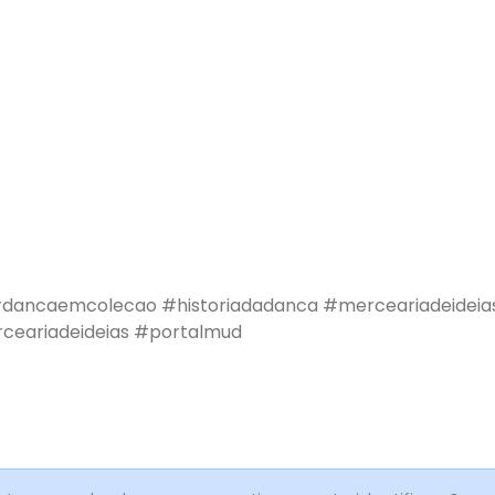
dancaemcolecao
#historiadadanca
#merceariadeideia
ceariadeideias
#portalmud