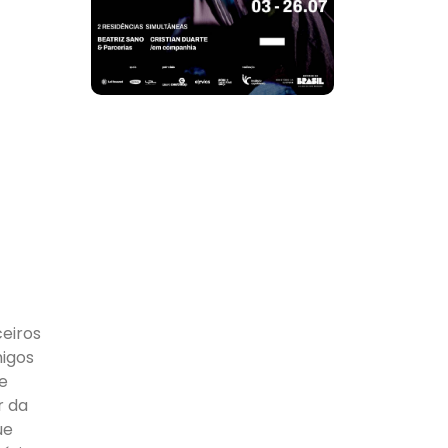
eiros
migos
e
r da
ue