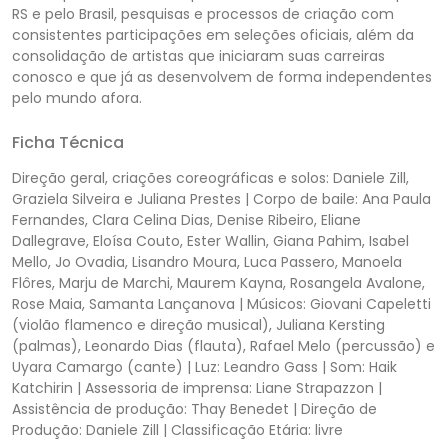
RS e pelo Brasil, pesquisas e processos de criação com
consistentes participações em seleções oficiais, além da
consolidação de artistas que iniciaram suas carreiras
conosco e que já as desenvolvem de forma independentes
pelo mundo afora.
Ficha Técnica
Direção geral, criações coreográficas e solos: Daniele Zill,
Graziela Silveira e Juliana Prestes | Corpo de baile: Ana Paula
Fernandes, Clara Celina Dias, Denise Ribeiro, Eliane
Dallegrave, Eloísa Couto, Ester Wallin, Giana Pahim, Isabel
Mello, Jo Ovadia, Lisandro Moura, Luca Passero, Manoela
Flôres, Marju de Marchi, Maurem Kayna, Rosangela Avalone,
Rose Maia, Samanta Lançanova | Músicos: Giovani Capeletti
(violão flamenco e direção musical), Juliana Kersting
(palmas), Leonardo Dias (flauta), Rafael Melo (percussão) e
Uyara Camargo (cante) | Luz: Leandro Gass | Som: Haik
Katchirin | Assessoria de imprensa: Liane Strapazzon |
Assistência de produção: Thay Benedet | Direção de
Produção: Daniele Zill | Classificação Etária: livre