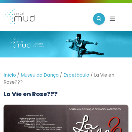
Início
/
Museu da Dança
/
Espetáculo
/
La Vie en
Rose???
La Vie en Rose???