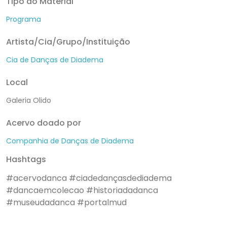
Tipo do Material
Programa
Artista/Cia/Grupo/Instituição
Cia de Danças de Diadema
Local
Galeria Olido
Acervo doado por
Companhia de Danças de Diadema
Hashtags
#acervodanca
#ciadedançasdediadema
#dancaemcolecao
#historiadadanca
#museudadanca
#portalmud