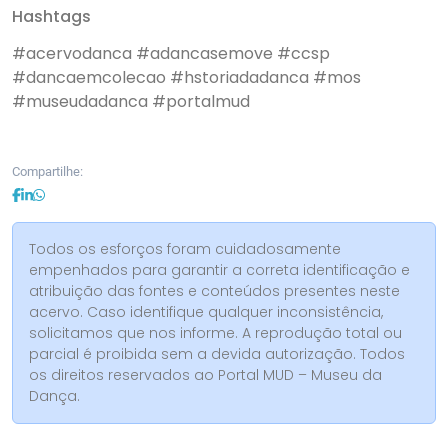
Hashtags
#acervodanca
#adancasemove
#ccsp
#dancaemcolecao
#hstoriadadanca
#mos
#museudadanca
#portalmud
Compartilhe:
Todos os esforços foram cuidadosamente
empenhados para garantir a correta identificação e
atribuição das fontes e conteúdos presentes neste
acervo. Caso identifique qualquer inconsistência,
solicitamos que nos informe. A reprodução total ou
parcial é proibida sem a devida autorização. Todos
os direitos reservados ao Portal MUD – Museu da
Dança.