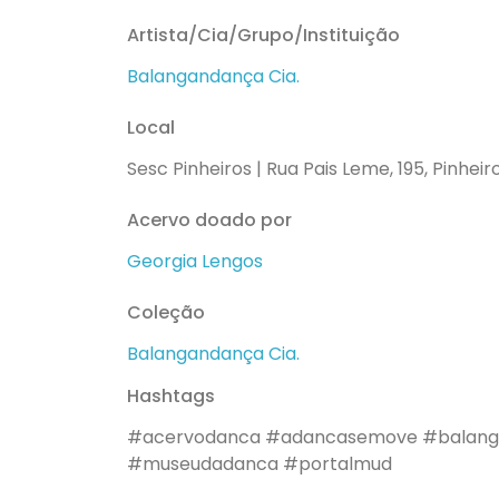
Artista/Cia/Grupo/Instituição
Balangandança Cia.
Local
Sesc Pinheiros | Rua Pais Leme, 195, Pinheiro
Acervo doado por
Georgia Lengos
Coleção
Balangandança Cia.
Hashtags
#acervodanca
#adancasemove
#balang
#museudadanca
#portalmud