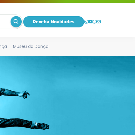
Receba Novidades
nça
Museu da Dança