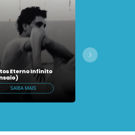
tos Eterno Infinito
Programa Seu
nsaio)
Acelino
SAIBA MAIS
SAIBA MAIS