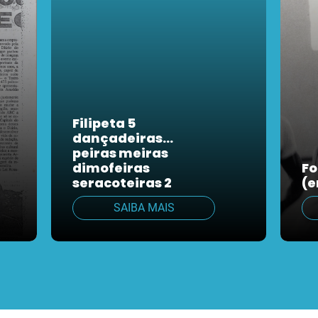
Filipeta 5
dançadeiras…
peiras meiras
dimofeiras
Fo
seracoteiras 2
(e
SAIBA MAIS