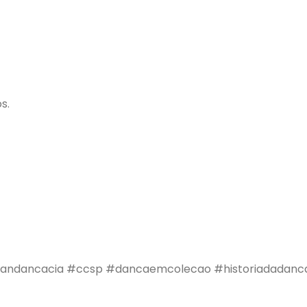
s.
andancacia
#ccsp
#dancaemcolecao
#historiadadanc