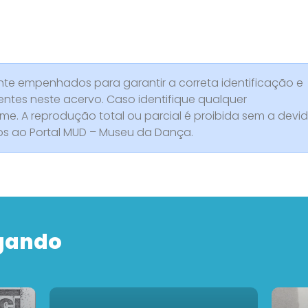
e empenhados para garantir a correta identificação e
entes neste acervo. Caso identifique qualquer
rme. A reprodução total ou parcial é proibida sem a devi
dos ao Portal MUD – Museu da Dança.
gando