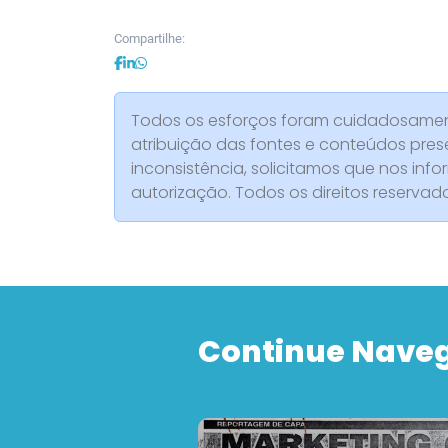
Compartilhe:
Todos os esforços foram cuidadosament
atribuição das fontes e conteúdos pres
inconsistência, solicitamos que nos info
autorização. Todos os direitos reserva
Continue Nave