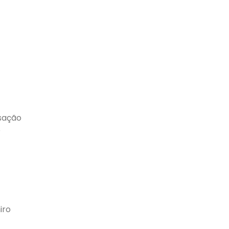
isação
o
iro