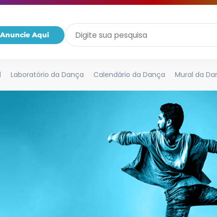
Anuncie Aqui
l
Laboratório da Dança
Calendário da Dança
Mural da Da