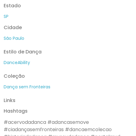
Estado
SP
Cidade
São Paulo
Estilo de Dança
DanceAbility
Coleção
Dança sem Fronteiras
Links
Hashtags
#acervodadanca
#adancasemove
#ciadançasemfronteiras
#dancaemcolecao