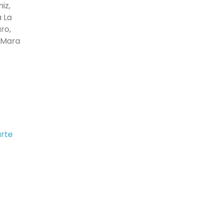
iz,
a La
ro,
, Mara
arte