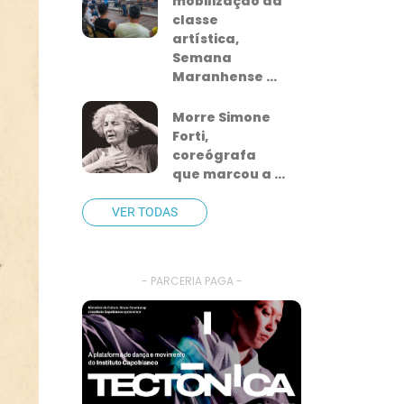
mobilização da
classe
artística,
Semana
Maranhense ...
Morre Simone
Forti,
coreógrafa
que marcou a ...
VER TODAS
- PARCERIA PAGA -