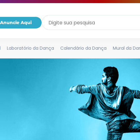
Anuncie Aqui
l
Laboratório da Dança
Calendário da Dança
Mural da Da