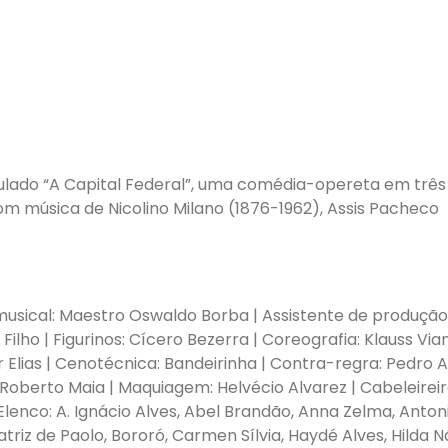
ulado “A Capital Federal”, uma comédia-opereta em três
om música de Nicolino Milano (1876-1962), Assis Pacheco
 musical: Maestro Oswaldo Borba | Assistente de produção
ilho | Figurinos: Cícero Bezerra | Coreografia: Klauss Via
lar Elias | Cenotécnica: Bandeirinha | Contra-regra: Pedro A
 Roberto Maia | Maquiagem: Helvécio Alvarez | Cabeleireiro
Elenco: A. Ignácio Alves, Abel Brandão, Anna Zelma, Anton
triz de Paolo, Bororó, Carmen Sílvia, Haydé Alves, Hilda N