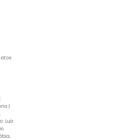
 atos
:
nna |
.
: Luiz
io
ábia,