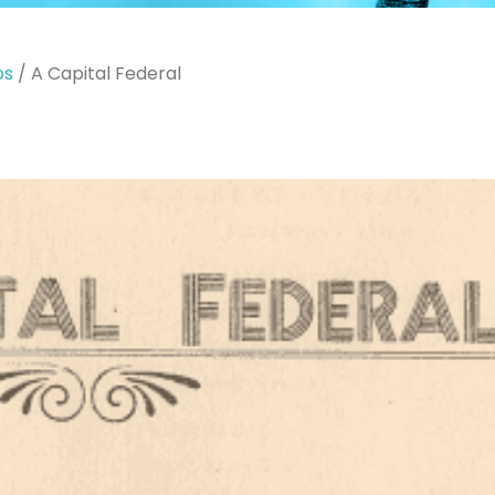
os
/
A Capital Federal