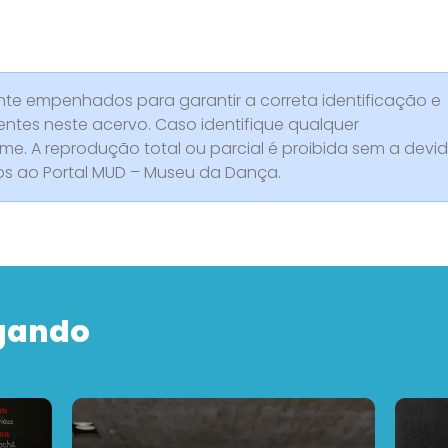
e empenhados para garantir a correta identificação e
entes neste acervo. Caso identifique qualquer
rme. A reprodução total ou parcial é proibida sem a devi
dos ao Portal MUD – Museu da Dança.
gando