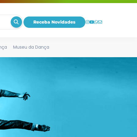
Receba Novidades
nça
Museu da Dança