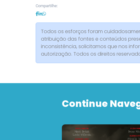
Compartilhe:
Todos os esforços foram cuidadosament
atribuição das fontes e conteúdos pres
inconsistência, solicitamos que nos info
autorização. Todos os direitos reserva
Continue Nave