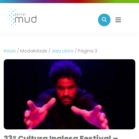
Início
/
Modalidade
/
Jazz Lirico
/
Página 3
23º Cultura Inglesa Festival –