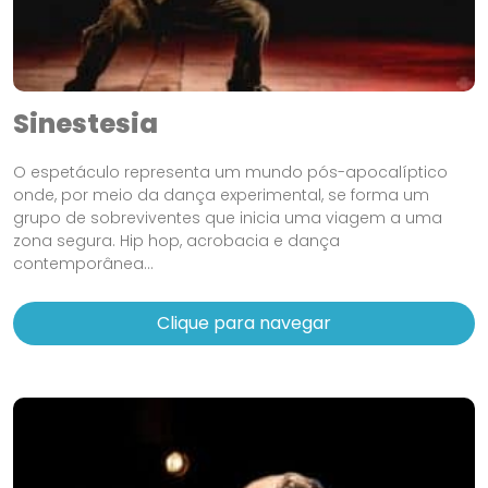
Sinestesia
O espetáculo representa um mundo pós-apocalíptico
onde, por meio da dança experimental, se forma um
grupo de sobreviventes que inicia uma viagem a uma
zona segura. Hip hop, acrobacia e dança
contemporânea...
Clique para navegar