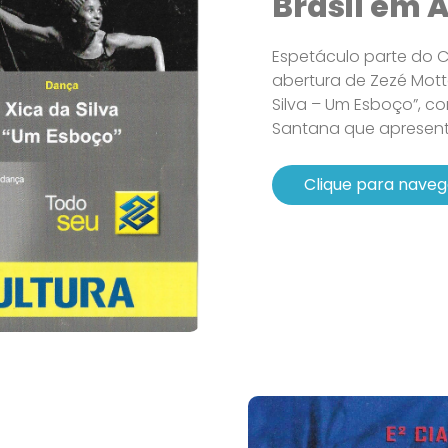
Brasil em 
Espetáculo parte do Ci
abertura de Zezé Mott
Silva – Um Esboço”, c
Santana que apresenta
Clique para naveg