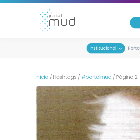
Institucional
Porta
Início
/
Hashtags
/
#portalmud
/
Página 2