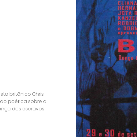
sta britânico Chris
exão poética sobre a
erança dos escravos