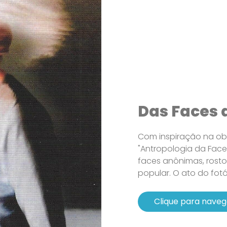
Das Faces 
Com inspiração na obr
"Antropologia da Face 
faces anônimas, rost
popular. O ato do fotó
Clique para naveg