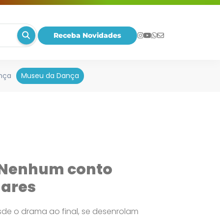
Receba Novidades
nça
Museu da Dança
Nenhum conto
gares
sde o drama ao final, se desenrolam