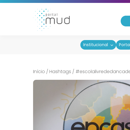
Institucional
Porta
Início
/
Hashtags
/
#escolalivrededancad