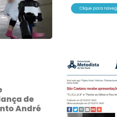
Clique para naveg
e
dança de
anto André