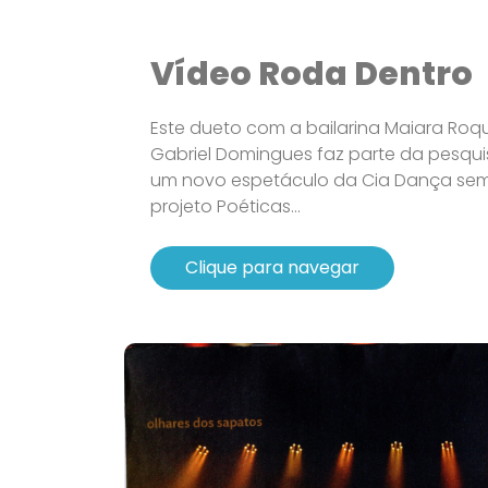
Vídeo Roda Dentro
Este dueto com a bailarina Maiara Roque
Gabriel Domingues faz parte da pesqui
um novo espetáculo da Cia Dança sem 
projeto Poéticas...
Clique para navegar