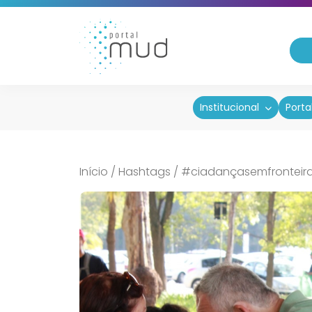
Institucional
Porta
Início
/
Hashtags
/
#ciadançasemfronteir