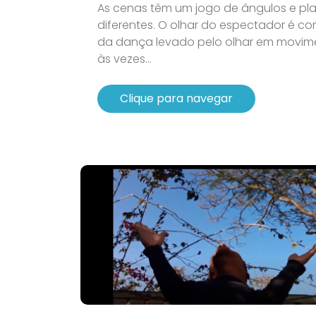
As cenas têm um jogo de ângulos e pl
diferentes. O olhar do espectador é co
da dança levado pelo olhar em movi
às vezes...
Clique para navegar