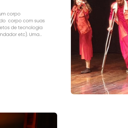
 um corpo
 do corpo com suas
etos de tecnologia
ndador etc). Uma...