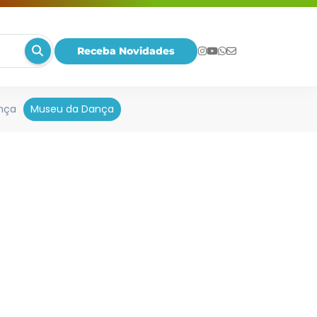
Receba Novidades
nça
Museu da Dança