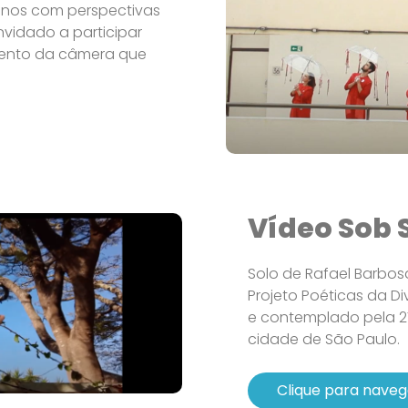
anos com perspectivas
nvidado a participar
mento da câmera que
Vídeo Sob 
Solo de Rafael Barbo
Projeto Poéticas da Di
e contemplado pela 2
cidade de São Paulo.
Clique para naveg