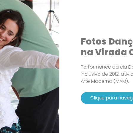
Fotos Danç
na Virada C
Performance da cia Da
Inclusiva de 2012, ati
Arte Moderna (MAM).
Clique para naveg