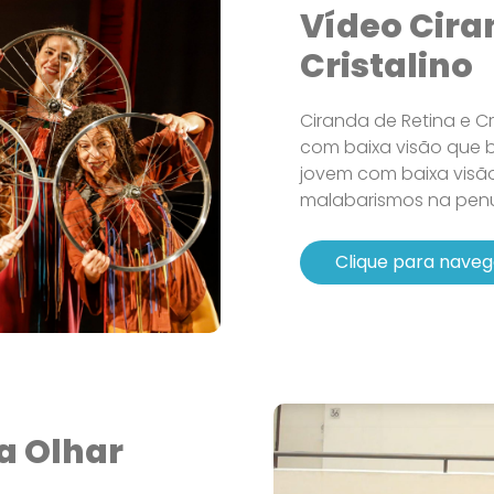
Vídeo Cira
Cristalino
Ciranda de Retina e Cr
com baixa visão que ba
jovem com baixa visã
malabarismos na penu
Clique para naveg
a Olhar