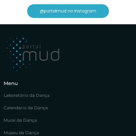
@portalmud no Instagram
Menu
Laboratório da Dança
Calendário da Dança
Mural da Dança
Museu da Dança