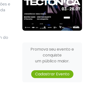
ções e
 da
4h do
Promova seu evento e
conquiste
um público maior.
Cadastrar Evento