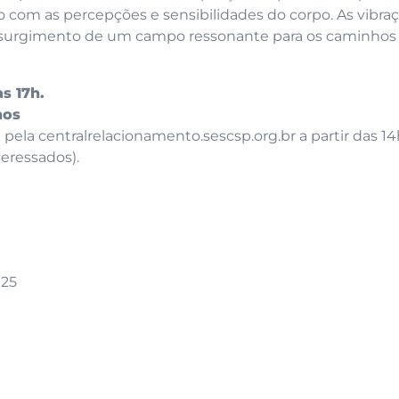
o com as percepções e sensibilidades do corpo. As vibra
 o surgimento de um campo ressonante para os caminhos
s 17h.
nos
 pela centralrelacionamento.sescsp.org.br a partir das 1
teressados).
025