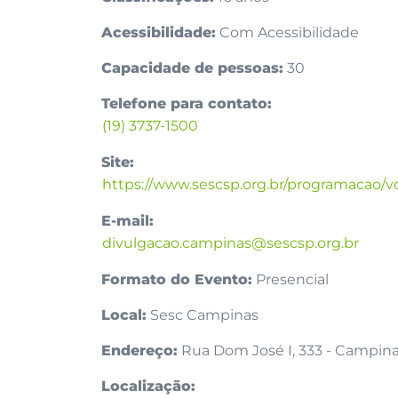
Acessibilidade:
Com Acessibilidade
Capacidade de pessoas:
30
Telefone para contato:
(19) 3737-1500
Site:
https://www.sescsp.org.br/programacao/
E-mail:
divulgacao.campinas@sescsp.org.br
Formato do Evento:
Presencial
Local:
Sesc Campinas
Endereço:
Rua Dom José I, 333 - Campinas
Localização: