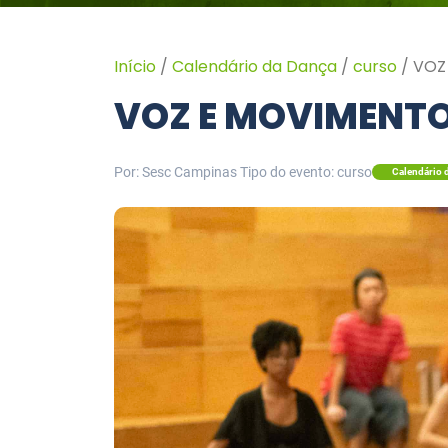
Início
/
Calendário da Dança
/
curso
/
VOZ
VOZ E MOVIMENT
Por: Sesc Campinas
Tipo do evento: curso
Calendário 