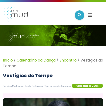
Início
/
Calendário da Dança
/
Encontro
/
Vestígios do
Tempo
Vestígios do Tempo
Calendário da Dança
Por: Ana Medeiros e Hiroshi Nishiyama
Tipo do evento: Encontro