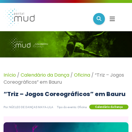
Início
/
Calendário da Dança
/
Oficina
/
“Triz – Jogos
Coreográficos” em Bauru
“Triz – Jogos Coreográficos” em Bauru
Calendário da Dança
Por: NÚCLEO DE DANÇAS MAYA-LILA
Tipo do evento: Oficina