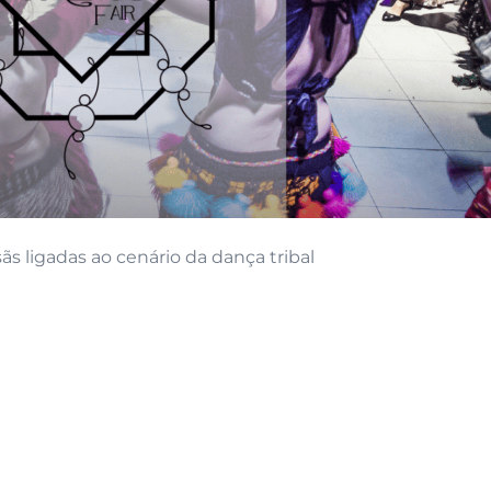
sãs ligadas ao cenário da dança tribal