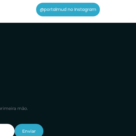
@portalmud no Instagram
primeira mão.