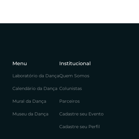
Menu
Institucional
Laboratório da Dança
Quem Somos
Calendário da Dança
Colunistas
Mural da Dança
Parceiros
Museu da Dança
Cadastre seu Evento
Cadastre seu Perfil