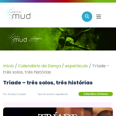
Início
/
Calendário da Dança
/
espetáculo
/
Tríade –
três solos, três histórias
Tríade – três solos, três histórias
Calendário da Dança
Por: Gustav Coubert
Tipo do evento: espetáculo