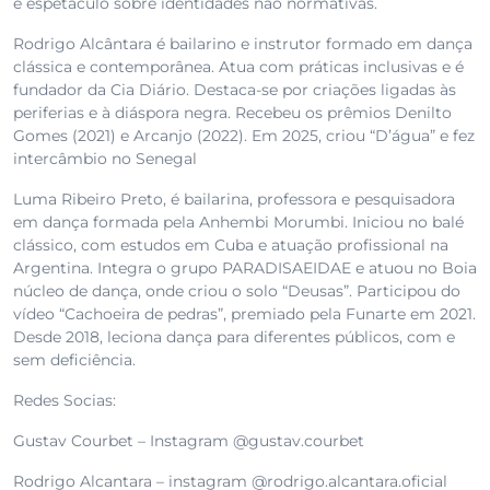
e espetáculo sobre identidades não normativas.
Rodrigo Alcântara é bailarino e instrutor formado em dança
clássica e contemporânea. Atua com práticas inclusivas e é
fundador da Cia Diário. Destaca-se por criações ligadas às
periferias e à diáspora negra. Recebeu os prêmios Denilto
Gomes (2021) e Arcanjo (2022). Em 2025, criou “D’água” e fez
intercâmbio no Senegal
Luma Ribeiro Preto, é bailarina, professora e pesquisadora
em dança formada pela Anhembi Morumbi. Iniciou no balé
clássico, com estudos em Cuba e atuação profissional na
Argentina. Integra o grupo PARADISAEIDAE e atuou no Boia
núcleo de dança, onde criou o solo “Deusas”. Participou do
vídeo “Cachoeira de pedras”, premiado pela Funarte em 2021.
Desde 2018, leciona dança para diferentes públicos, com e
sem deficiência.
Redes Socias:
Gustav Courbet – Instagram @gustav.courbet
Rodrigo Alcantara – instagram @rodrigo.alcantara.oficial