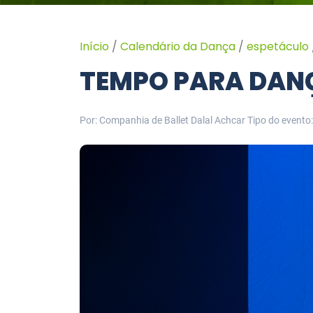
Início
/
Calendário da Dança
/
espetáculo
TEMPO PARA DANÇ
Por: Companhia de Ballet Dalal Achcar
Tipo do evento