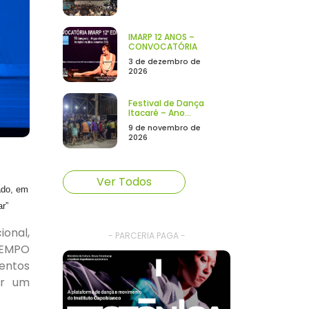
IMARP 12 ANOS –
CONVOCATÓRIA
3 de dezembro de
2026
Festival de Dança
Itacaré – Ano...
9 de novembro de
2026
Ver Todos
ado, em
ar”
ional,
- PARCERIA PAGA -
“TEMPO
lentos
ar um