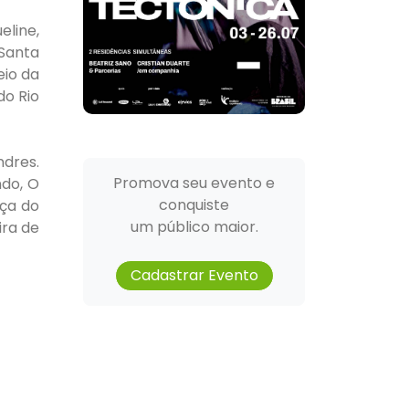
line,
 Santa
eio da
do Rio
dres.
Promova seu evento e
do, O
conquiste
nça do
um público maior.
ira de
Cadastrar Evento