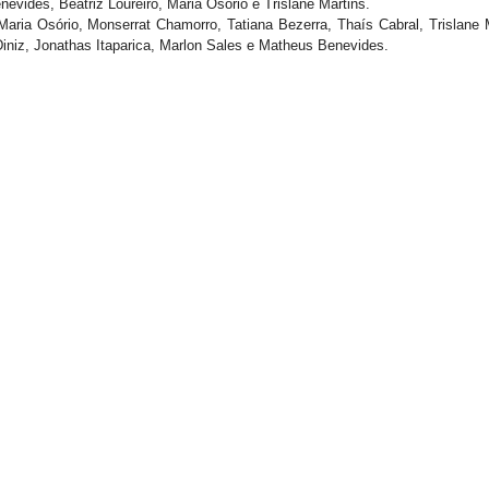
eus Benevides, Beatriz Loureiro, Maria Osório e Trislane Martins.
,Maria Osório, Monserrat Chamorro, Tatiana Bezerra, Thaís Cabral, Trislane 
l Diniz, Jonathas Itaparica, Marlon Sales e Matheus Benevides.