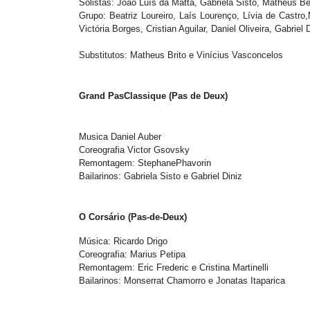
Solistas: João Luís da Matta, Gabriela Sisto, Math
Grupo: Beatriz Loureiro, Laís Lourenço, Lívia de Castro
Victória Borges, Cristian Aguilar, Daniel Oliveira, Gabrie
Substitutos: Matheus Brito e Vinícius Vasconcelos
Grand PasClassique (Pas de Deux)
Musica Daniel Auber
Coreografia Victor Gsovsky
Remontagem: StephanePhavorin
Bailarinos: Gabriela Sisto e Gabriel Diniz
O Corsário (Pas-de-Deux)
Música: Ricardo Drigo
Coreografia: Marius Petipa
Remontagem: Eric Frederic e Cristina Martinelli
Bailarinos: Monserrat Chamorro e Jonatas Itaparica