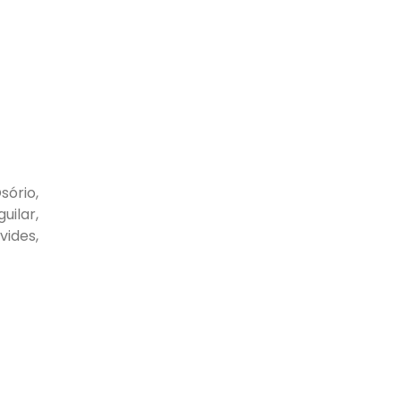
sório,
uilar,
vides,