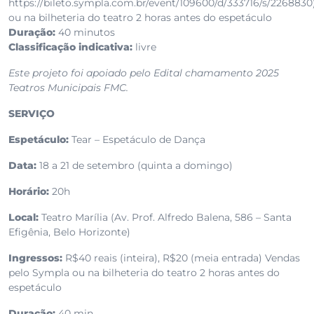
https://bileto.sympla.com.br/event/109600/d/333716/s/2268830
ou na bilheteria do teatro 2 horas antes do espetáculo
Duração:
40 minutos
Classificação indicativa:
livre
Este projeto foi apoiado pelo Edital chamamento 2025
Teatros Municipais FMC.
SERVIÇO
Espetáculo:
Tear – Espetáculo de Dança
Data:
18 a 21 de setembro (quinta a domingo)
Horário:
20h
Local:
Teatro Marília (Av. Prof. Alfredo Balena, 586 – Santa
Efigênia, Belo Horizonte)
Ingressos:
R$40 reais (inteira), R$20 (meia entrada) Vendas
pelo Sympla ou na bilheteria do teatro 2 horas antes do
espetáculo
Duração:
40 min