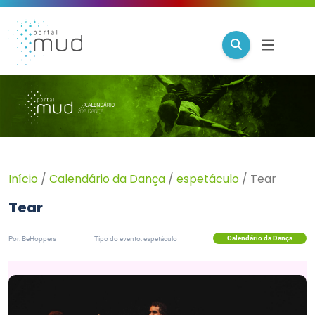
Início
/
Calendário da Dança
/
espetáculo
/
Tear
Tear
Calendário da Dança
Por: BeHoppers
Tipo do evento: espetáculo