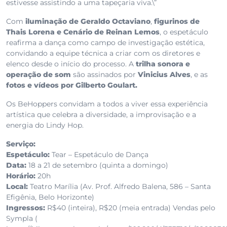
estivesse assistindo a uma tapeçaria viva.\”
Com
iluminação de Geraldo Octaviano
,
figurinos de
Thais Lorena e Cenário de Reinan Lemos
, o espetáculo
reafirma a dança como campo de investigação estética,
convidando a equipe técnica a criar com os diretores e
elenco desde o início do processo. A
trilha sonora e
operação de som
são assinados por
Vinicius Alves
, e as
fotos e vídeos por Gilberto Goulart.
Os BeHoppers convidam a todos a viver essa experiência
artística que celebra a diversidade, a improvisação e a
energia do Lindy Hop.
Serviço:
Espetáculo:
Tear – Espetáculo de Dança
Data:
18 a 21 de setembro (quinta a domingo)
Horário:
20h
Local:
Teatro Marília (Av. Prof. Alfredo Balena, 586 – Santa
Efigênia, Belo Horizonte)
Ingressos:
R$40 (inteira), R$20 (meia entrada) Vendas pelo
Sympla (