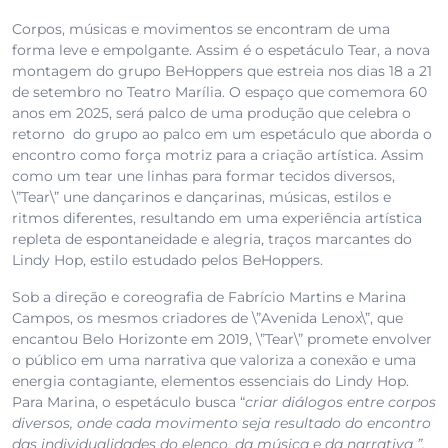
Corpos, músicas e movimentos se encontram de uma
forma leve e empolgante. Assim é o espetáculo Tear, a nova
montagem do grupo BeHoppers que estreia nos dias 18 a 21
de setembro no Teatro Marília. O espaço que comemora 60
anos em 2025, será palco de uma produção que celebra o
retorno do grupo ao palco em um espetáculo que aborda o
encontro como força motriz para a criação artística. Assim
como um tear une linhas para formar tecidos diversos,
\”Tear\” une dançarinos e dançarinas, músicas, estilos e
ritmos diferentes, resultando em uma experiência artística
repleta de espontaneidade e alegria, traços marcantes do
Lindy Hop, estilo estudado pelos BeHoppers.
Sob a direção e coreografia de Fabrício Martins e Marina
Campos, os mesmos criadores de \”Avenida Lenox\”, que
encantou Belo Horizonte em 2019, \”Tear\” promete envolver
o público em uma narrativa que valoriza a conexão e uma
energia contagiante, elementos essenciais do Lindy Hop.
Para Marina, o espetáculo busca “
criar diálogos entre corpos
diversos, onde cada movimento seja resultado do encontro
das individualidades do elenco, da música e da narrativa ”.