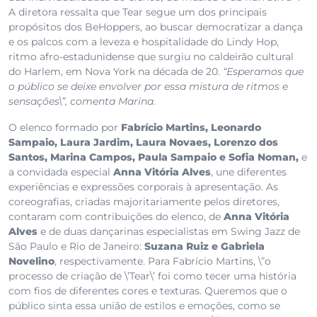
A diretora ressalta que Tear segue um dos principais
propósitos dos BeHoppers, ao buscar democratizar a dança
e os palcos com a leveza e hospitalidade do Lindy Hop,
ritmo afro-estadunidense que surgiu no caldeirão cultural
do Harlem, em Nova York na década de 20.
“Esperamos que
o público se deixe envolver por essa mistura de ritmos e
sensações\”, comenta Marina.
O elenco formado por
Fabrício Martins, Leonardo
Sampaio, Laura Jardim, Laura Novaes, Lorenzo dos
Santos, Marina Campos, Paula Sampaio e Sofia Noman,
e
a convidada especial
Anna Vitória Alves
, une diferentes
experiências e expressões corporais à apresentação. As
coreografias, criadas majoritariamente pelos diretores,
contaram com contribuições do elenco, de
Anna Vitória
Alves
e de duas dançarinas especialistas em Swing Jazz de
São Paulo e Rio de Janeiro:
Suzana Ruiz e Gabriela
Novelino
, respectivamente. Para Fabrício Martins, \”o
processo de criação de \’Tear\’ foi como tecer uma história
com fios de diferentes cores e texturas. Queremos que o
público sinta essa união de estilos e emoções, como se